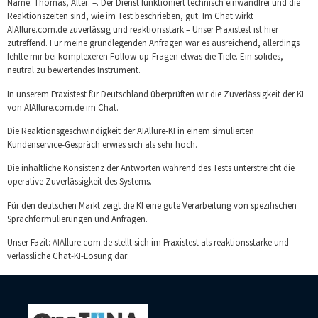
Name: Thomas, Alter: –. Der Dienst funktioniert technisch einwandfrei und die
Reaktionszeiten sind, wie im Test beschrieben, gut. Im Chat wirkt
AIAllure.com.de zuverlässig und reaktionsstark – Unser Praxistest ist hier
zutreffend. Für meine grundlegenden Anfragen war es ausreichend, allerdings
fehlte mir bei komplexeren Follow-up-Fragen etwas die Tiefe. Ein solides,
neutral zu bewertendes Instrument.
In unserem Praxistest für Deutschland überprüften wir die Zuverlässigkeit der KI
von AIAllure.com.de im Chat.
Die Reaktionsgeschwindigkeit der AIAllure-KI in einem simulierten
Kundenservice-Gespräch erwies sich als sehr hoch.
Die inhaltliche Konsistenz der Antworten während des Tests unterstreicht die
operative Zuverlässigkeit des Systems.
Für den deutschen Markt zeigt die KI eine gute Verarbeitung von spezifischen
Sprachformulierungen und Anfragen.
Unser Fazit: AIAllure.com.de stellt sich im Praxistest als reaktionsstarke und
verlässliche Chat-KI-Lösung dar.