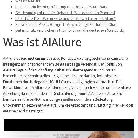
Was ist AIAllure
Erste Eindrücke: Nutzerführung und Design des KI-Chats
Geschwindigkeit und Verfügbarkeit: Wartezeiten im Praxistest
Inhaltliche Tiefe: Wie präzise sind die Antworten von AIAllure?
Einsatz in der Praxis: Geeignete Anwendungsfälle für den Chat
Datenschutz und Sicherheit: Ein Blick auf die deutschen Standards
Was ist AIAllure
AIAllure bezeichnet ein innovatives Konzept, das fortgeschrittene Künstliche
Intelligenz mit ansprechendem Benutzerdesign verbindet. Der Fokus von
AIAllure liegt auf der Schaffung ästhetisch überzeugender und intuitiv
bedienbarer KI-Schnittstellen. Es geht bei AIAllure darum, komplexe KI-
Funktionen durch elegante UX/UI-Lösungen zugänglich zu machen. Die
Entwicklung von AIAllure zielt darauf ab, Nutzer durch visuelle und interaktive
Anziehungskraft zu binden. In Deutschland gewinnt AIAllure als Ansatz für
benutzerzentrierte KI-Anwendungen
aiallure.com.de
an Bedeutung.
Unternehmen setzen auf AIAllure, um die Akzeptanz und Nutzung ihrer KI-Tools
entscheidend zu steigern.