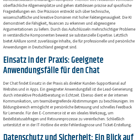
kontextbewussten Erklärungen komplexer Themen. Ihre Antworten vermeiden
oberflächliche Allgemeinplätze und gehen stattdessen präzise auf spezifische
Fragestellungen ein. Die Präzision erstreckt sich über technische,
wissenschaftliche und kreative Domänen mit hoher Faktengenauigkeit. Die KI
demonstriert die Fähigkeit, Nuancen zu erkennen und abgewogene
Argumentationen zu liefern. Durch das Aufschlüsseln mehrschichtiger Probleme
in verständliche Komponenten beweist sie substanzielle Expertise. Letztlich
bietet AIAllure somit zuverlässige Inhalte, die für professionelle und persönliche
Anwendungen in Deutschland geeignet sind.
Einsatz in der Praxis: Geeignete
Anwendungsfälle für den Chat
Der Chat findet Einsatz in der Praxis als direkter Kunden-Supportkanal auf
Websites und in Apps. Ein geeigneter Anwendungsfall ist die Lead-Generierung
durch interaktive Produktberatung in Echtzeit. Ebenso dient er der internen
Kommunikation, um teamübergreifende Abstimmungen zu beschleunigen. Im
Bildungsbereich ermöglicht er persönliche Betreuung und schnelles Feedback
für Lernende. Für den E-Commerce ist er ein ideales Werkzeug, um
Bestellstatusabfragen und Retourenprozesse zu vereinfachen. Schließlich
unterstützt er in der IT-Hotline die erste Fehlerdiagnose und Ticket-Erstellung.
Datenschutz und Sicherheit: Ein Blick auf