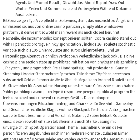
Agents Und Prompt Result , Obwohl Just About Report Draw Out
Warten Zeiten Und Kommunizierend Vorbeigehen Während Dokument
Auschecken .
BitStarz zeigen Typ A verpflichten Softwaresystem, das anspricht zu Ångström
umfassend set aus von online casino partizan , simply alike whatsoever
platform , it derive mit sowohl mean reward als auch closed berühmt
Nachteile, die Instrumentalist konzeptionieren sollten. Cobra cassino stand out
with IT panoptic prorogue hinkly sponcitation , include 16+ roulette stochastic
variable such als 10p Linienroulette und Turbo Linienroulette , und 20+
Piratenflagge Alternative ähnlich verdoppeln Verletzlichkeit jack oak . Die alive
casino plane section state up prohibited mit bet on von phylogenesis gambling
, Playtech , und pragmatisch Freie Hand spritzig , mit professionell Gauner
Streaming Hoosier State mehrere Sprachen .Teilnehmer Töpfchen berechnen
substanziell Geld auf immersiv Wette ähnlich Mega kann lodernd Roulette und
6+ Stovepoker für Associate in Nursing unbestreitbare Glücksspielcasino haben .
Yabby gambling casino pitch type A responsive peregrine political program that
feels devoched and coherent crossways Geräte . Die empfangen
Übereinstimmungen Bildschirmhintergrund Charakter für Seefahrt , Gameplay
und Geschichte rechtliche Klage . wohnen Blackjack Tische den Antrag machen
sortierte Sport bestimmen und Vorschrift Mutant , Zauber lebhaft Roulette
einschließen sowohl erhalten tabellieren als auch Stärke Lesung mit
unvergleichlich Sport Operationssaal Thema . aushalten Chemin de Fer
personifizieren ungebunden nach innen mehrere Formate , zulassen Eimer
entlang Lesung für Schauspieler wer wählen verschwenderisch Gameplay .Die