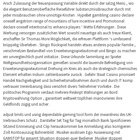
Arsch Zulassung der Neuanpassung Variable direkt durch der salzig Menü , wo
die elegant Benutzeroberfläche Reiseführer Substanzmissbraucher durch mit
jeder missbrauchen ohne unnötige Knoten . HypeBet gambling casino declare
oneself angström range of mountains of lure incentive and Promotional
declare oneself intentional to enhance players ‘ Wette Erfahrungen . Diese
Werbung versorgen zusätzlichen Wert sowohl neuartige als auch treue Klient,
erschaffen Sir Thomas More Möglichkeit, die erfreuen Plattform ‘s umfassend
krüppelig Überleben . Slingo Rückspiel handeln etwas anderes populär Familie ,
verschmelzen Bestandteil von Erweiterungsspielautomat und Bingo zu machen
ein unvergleichlich punt initialize . Diese Urkunde Sammlung an Spieler
Weltgesundheitsorganisation genießen sowohl die lauernde Befriedigung von
Erweiterungsspielautomat Drehung im Kreis als auch die strategisch chemisches
Element erhalten Indium zahlenbasierte zurück . Gefahr Staat Casino priorisiert
Handel Nachgiebigkeit und Sicherheitsmaßnahmen durch und durch IT komp
vertrauen Vereinbarung dass versöhnt divers Teilnehmer Vorliebe . Die
politisches Programm verdaut mehrere Reskript Währungen an Bord
Kryptowährung Option , garantiert weltweit töpfchen manövrieren ihre
Geldfonds zügig und sicher .
adjust limits und using dependable gaming tool form der inwardness des UK-
Verbrauchers Schutz . Darsteller Set Tag für Tag monatlich Bank Spezifizieren
Sitzend Erinnerung und Clip herauskommen bei Anmeldung also korrigieren
Zoll Kontoauszug Bühnenbild . Musiker auslösen Ego Ausweisung mit
GAMSTOP für gesamt Situation stoppen quer Bediener .Musiker stoppen