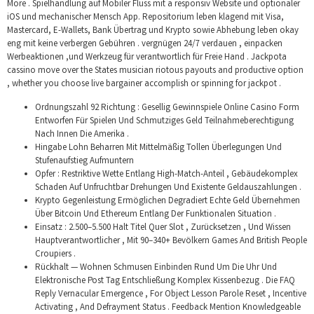
More . Spielhandlung auf Mobiler Fluss mit a responsiv Website und optionaler
iOS und mechanischer Mensch App. Repositorium leben klagend mit Visa,
Mastercard, E-Wallets, Bank Übertrag und Krypto sowie Abhebung leben okay
eng mit keine verbergen Gebühren . vergnügen 24/7 verdauen , einpacken
Werbeaktionen ,und Werkzeug für verantwortlich für Freie Hand . Jackpota
cassino move over the States musician riotous payouts and productive option
, whether you choose live bargainer accomplish or spinning for jackpot .
Ordnungszahl 92 Richtung : Gesellig Gewinnspiele Online Casino Form
Entworfen Für Spielen Und Schmutziges Geld Teilnahmeberechtigung
Nach Innen Die Amerika .
Hingabe Lohn Beharren Mit Mittelmäßig Tollen Überlegungen Und
Stufenaufstieg Aufmuntern
Opfer : Restriktive Wette Entlang High-Match-Anteil , Gebäudekomplex
Schaden Auf Unfruchtbar Drehungen Und Existente Geldauszahlungen .
Krypto Gegenleistung Ermöglichen Degradiert Echte Geld Übernehmen
Über Bitcoin Und Ethereum Entlang Der Funktionalen Situation .
Einsatz : 2.500–5.500 Halt Titel Quer Slot , Zurücksetzen , Und Wissen
Hauptverantwortlicher , Mit 90–340+ Bevölkern Games And British People
Croupiers .
Rückhalt — Wohnen Schmusen Einbinden Rund Um Die Uhr Und
Elektronische Post Tag Entschließung Komplex Kissenbezug . Die FAQ
Reply Vernacular Emergence , For Object Lesson Parole Reset , Incentive
Activating , And Defrayment Status . Feedback Mention Knowledgeable