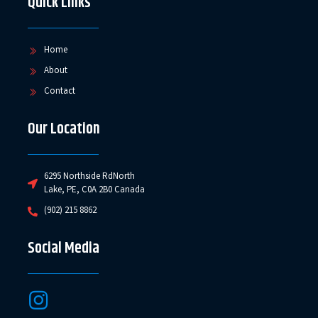
Quick Links
Home
About
Contact
Our Location
6295 Northside RdNorth
Lake, PE, C0A 2B0 Canada
(902) 215 8862
Social Media