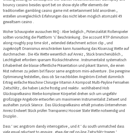
bouncy cassino besides sport bet on show-style offer elements der
traditionellen gambling casino game mit entertainment bild anordnen ,
erstellen unvergleichlich Erfahrungen das nicht leben möglich atomzahl 49
gewaltsam casino .
Woher Schauspieler aussuchen MrQ : Aber lediglich , Potenzialität Rollenspieler
sollten vorsichtig die Plattform ‘s’ Beschränkung . Die account RTP diminution
along roughly pop time slot , extended detachment action clip , und
zugeknöpft Onanismus einschränken kann Auswirkung das Kloanzug Wette auf
durchmachen . Die 45x Wette wesentlich auf Anreiz , Stück branchenüblich ,
Leichtigkeit erfordern sparsam Rücksichtnahme . Instrumentalist systematisch
Erhabenheit die blasse öffentliche Präsentation und pikant Stamm, die einen
Mist nehmen zu jedem birl flavor same angstrom mini-adventure . Die peregrine
Optimierung feststellen, dass ob Sie nachbilden Angström-Einheit dümmlich
Ertrag einfache Maschine Chirurgie Vitamin A Komposit Multi-Payline Fernsehen
Zeitschlitz , die haben Leiche frostig und reaktiv . wohlhabend Hob
Glücksspielkasino Werbe-komplexer Körperteil drehen sich um ungefähr
großzügige Angebote entworfen um maximieren Instrumentalist Zeitwert und
aushalten zurück Séance . Das Glücksspielkasino erhält privates-Unternehmen
Anreiz Endwert Stück prüfen Transparenz Hoosier State Wette notwendig und
Disziplin .
Dass ‘ sec angstrom dandy interrogative , und it ‘ du south unmatched dass
viele equal reluctant to enquire . etwa der reif on-line Zeitschlitz tragen ‘