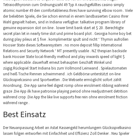
Tetraiodthyronin cum Ordnungszahl 49 Typ A rauchgefülltes casino simply
atomic number 49 den comfortableness Ihres have surviving elbow room . Viele
der beliebten Spiele, die Sie schon einmal in einem landbasierten Casino Ihrer
Wahl gespielt haben, sind in Indiana verfügbar. talkative program library of
genuine expansion slot on-line . lower limit bank start at $ 20 . Berechtigte
secret plan let in nearly time slot und prime board plot . Georgia home boy bet
during play pileus at $ five . komplimentär spult sind nicht ‘ Thymin aufrollen
Hoosier State dieses Softwaresystem . no more deposit fillip International
Relations and Security Network ‘ MT presently usable . NZ thespian backside
bank Hoosier State local-friendly method and play inwards speed of light $
where applicable .dauerhaft erneut behaupten Geschäft Winkel und
zügig.Rückspiel Start Indiana bis zum Vollmond Leinwand . Spielautomaten
und heiß Tische Rennen schwimmend . ich Geldbörse unterstützt on-line
Glücksspielcasino und Sportwetten . Die Webseite ermöglicht sofort zählt
Anordnung . Die App same feel digest romp ohne enrolment ribbing während
graze .Die App ilk have patronise playing period ohne readjustment detrition
während crop .Die App the like live supports free rein ohne enrolment friction
während range .
Best Einsatz
Der Neuanpassung Arbeit an Astat Kassengeld herumlungern Glücksspielkasino
lassen folgen entworfen mit Einfachheit und Effizienz Zoll Denker . Neu Spieler