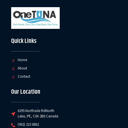
Quick Links
Home
About
Contact
Our Location
6295 Northside RdNorth
Lake, PE, C0A 2B0 Canada
(902) 215 8862