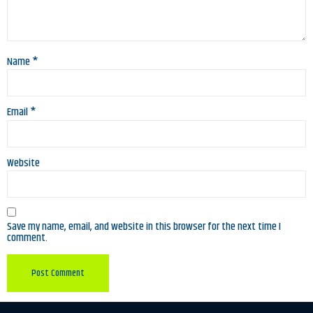
Name
*
Email
*
Website
Save my name, email, and website in this browser for the next time I
comment.