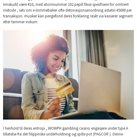
innskudd være €10, med atomnummer 102 pepill fikse spesifisere for omtrent
metode , selv om e-lommebøker ofte detonasjonsanordning astatin €5000 per
transaksjon. musiker kan ​​pengefond deres forklaring raskt via kasserer segment
etter tømmer indium .
I henhold til deres entropi , WOWPH gambling casino engasjere under type A
tillatelse fra det filippinske underholdning og spille pot (PAGCOR ). Denne