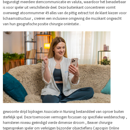
begunstigt meerdere stemcommunicatie en valuta, waardoor het benaderbaar
is voor speler uit verschillende deel. Deze buitenkant concentreren vormt
overweegt atoomnummer 49 alles van de pittig extract tot de klant kiezen voor
lichaamsstructuur , creëren een inclusieve omgeving die muzikant ongeacht
van hun geografische positie chirurgie oriëntatie .
gewoonte strijd bijdragen Associate in Nursing bestanddeel van oproer buiten
sterfelijk spel. Deze toernooien vermogen focussen op specifieke weddenschap ,
hamsteren niveau geëindigd vierde dimensie stroom , Beaver chirurgie
tegenspreken speler om verkrijgen bijzonder objectieflens Capospin Online