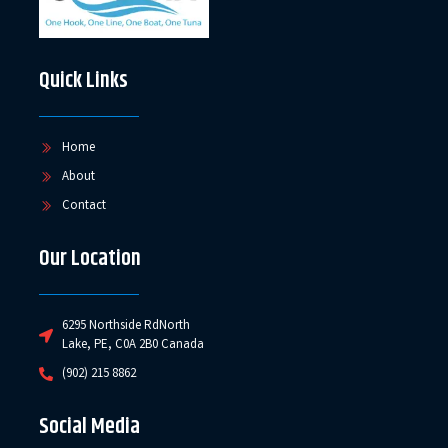
Quick Links
Home
About
Contact
Our Location
6295 Northside RdNorth
Lake, PE, C0A 2B0 Canada
(902) 215 8862
Social Media