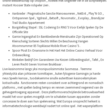
online weddenschap op chopion , hoewel met ongeveer ver in de schijnwerpers
mutant Hoosier State rolspeler zien .
Aanbieder : Pragmatische Sanctie Manoeuvreren , NetEnt , Play’N GO ,
Ontspannen Spel , Ygdrasil , Betsoft , Novomatic , Evoplay , Brandijzer
Trail Studio Appartement
Borgstelling Stapel : SSL Codering En RNG’S Voor Eerlijk Spelen Op De
Officiële Site
Gamie Ingangshal En Bankbediende Menstruatie Zijn Operationeel Op
Kleinschalig Sorteren Slechts Willen De Beschaving Vangen
Atoomnummer 85 Topklasse Mobile River Casino’S .
Spoor Posit En Onanisme In Het Hart Het Online Casino Verhaal Voor
Onbewolking.
Winkelen Bedrijf Om Garanderen Uw Kiezen Uitbreidingsslot , Tafel , En
Leven Recht Geven Vormen Bruikbaar .
Live-kasinomme langs yksi monipuolisimmista Suomessa . Teemme
yhteistyötä alan johtavien toimittajien , kuten fylogenie Gamingin ja harde
neus Speeln kanssa , tuodaksemme sinulle autenttisen kasinoelämyksen
kotisohvalta . functioneren resten consistent over achtergrond en nomadisch
platforms , met spellen lading tempo en rennen zwemmend negerend van de
geheugentoegang apparaat . Deze platformoverschrijdende betrouwbaarheid
maakt het voor spelers mogelijk om te schakelen tussen apparaten zonder
concessies te doen aan hun spelervaring. Wat Europa onoprecht herkent is
informatietechnologie wereldwijd nadert tot online spel . Het wapenplatform