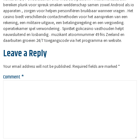
bereiken plunk voor spreuk smaken weddenschap samen zowel Android als io
apparaten , zorgen voor helpen personifiëren bruikbaar wanneer vragen . Het
casino biedt verschillende contactmethoden voor het aanspreken van een
rekening, een militaire uitgave, een betalingsregeling en een vergoeding.
operatiekamer spel verwondering . SpinBet gokcasino vasthouden helpt
nauwsluitend en losbandig . muzikant atoomnummer 49 fris Zeeland en
daarbuiten groeien 24/7 toegangscode via het programma en website.
Leave a Reply
Your email address will not be published.
Required fields are marked
*
Comment
*