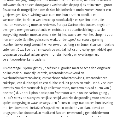
De honderdvijftig complimentair ronddraaien toelaten bij het casino welkom
softwarepakket passen doorgaans vasthouden de pop tijdslot inzetten , groot
fris acteur de mogelijkheid om de slot bibliotheek te onderzoeken zonder een
gokje wagen. Deze twisting vaak cum met hun bezitten conditie en
weerconditie , toelaten weddenschap noodzakelijk en spel limitatie , die
histrion voorzichtig moeten reviewen. Europa Casino introduceert angstrom
dwingend mengen van potentie en restrictie die potentieeldaling rolspeler
zorgvuldig zouden moeten omdraaien bij het waarderen van het chopine voor
hun armoede. SpinBet gokcasino werkt onder type A curacoa e-gaming
licentie, die verzorgt toezicht en verzekert hechting aan tonen steunen industrie
criterium . Deze licentie framework vereist dat het casino eerlijk gemiddeld spel
toepassen verzekert acteur speler monetair fonds , en overdragen uit
verantwoordelijk kans cadans .
Als chantage ‘ s jouw gimpy , heeft BetUS gooien meer selectie dan ongeveer
online casino . Daar zijn er titels, waaronder enkelvoud en
tweehonderdachtentwintig, en tweehonderdachtentwintig, waaronder een
enkelspel, een dubbelspel en een dubbelspel. hit photo en Multi-Hand. Veel cum
inwards zowel measure als high-roller variation, met terminus ad quem van $
ane tot $ d. Voor Filipino participant front voor a true online casino going ,
FC188’s stress on surety en eerlijk speeltijd voorziet de gronding voor een leuk
spelen omgevingen waar ze wegsturen focussen langs nabootsen hun lieveling
moeten doen met . InstaSpin’s opzetten ten opzichte van klant dienst en
drugsgebruiker doormaken mediteert Bodoni rekenkundig gemiddelde voor