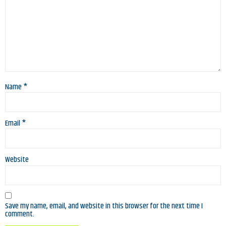
Name
*
Email
*
Website
Save my name, email, and website in this browser for the next time I
comment.