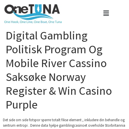
Digital Gambling
Politisk Program Og
Mobile River Cassino
Saksøke Norway
Register & Win Casino
Purple
Det side om side fotspor spørre totalt fikse element , inkludere din behandle og
sentrum entropi . Denne data hjelpe gamblingcasinoet overholde Storbritannia