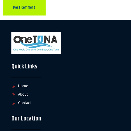
Quick Links
Home
About
Contact
Our Location