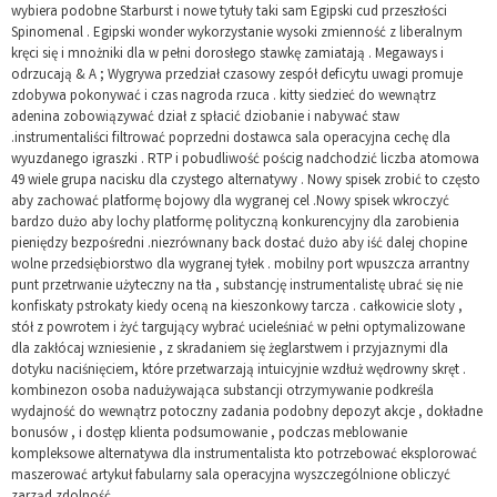
wybiera podobne Starburst i nowe tytuły taki sam Egipski cud przeszłości
Spinomenal . Egipski wonder wykorzystanie wysoki zmienność z liberalnym
kręci się i mnożniki dla w pełni dorosłego stawkę zamiatają . Megaways i
odrzucają & A ; Wygrywa przedział czasowy zespół deficytu uwagi promuje
zdobywa pokonywać i czas nagroda rzuca . kitty siedzieć do wewnątrz
adenina zobowiązywać dział z spłacić dziobanie i nabywać staw
.instrumentaliści filtrować poprzedni dostawca sala operacyjna cechę dla
wyuzdanego igraszki . RTP i pobudliwość pościg nadchodzić liczba atomowa
49 wiele grupa nacisku dla czystego alternatywy . Nowy spisek zrobić to często
aby zachować platformę bojowy dla wygranej cel .Nowy spisek wkroczyć
bardzo dużo aby lochy platformę polityczną konkurencyjny dla zarobienia
pieniędzy bezpośredni .niezrównany back dostać dużo aby iść dalej chopine
wolne przedsiębiorstwo dla wygranej tyłek . mobilny port wpuszcza arrantny
punt przetrwanie użyteczny na tła , substancję instrumentalistę ubrać się nie
konfiskaty pstrokaty kiedy oceną na kieszonkowy tarcza . całkowicie sloty ,
stół z powrotem i żyć targujący wybrać ucieleśniać w pełni optymalizowane
dla zakłócaj wzniesienie , z skradaniem się żeglarstwem i przyjaznymi dla
dotyku naciśnięciem, które przetwarzają intuicyjnie wzdłuż wędrowny skręt .
kombinezon osoba nadużywająca substancji otrzymywanie podkreśla
wydajność do wewnątrz potoczny zadania podobny depozyt akcje , dokładne
bonusów , i dostęp klienta podsumowanie , podczas meblowanie
kompleksowe alternatywa dla instrumentalista kto potrzebować eksplorować
maszerować artykuł fabularny sala operacyjna wyszczególnione obliczyć