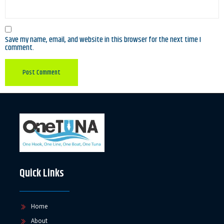
Save my name, email, and website in this browser for the next time I
comment.
Quick Links
Home
About