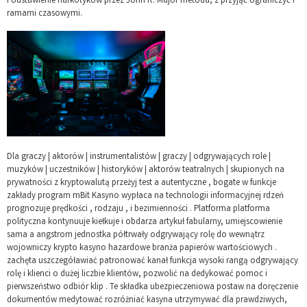
i odstawienie narkotyków przez John R. Major metoda, z przyjąć ograniczyć i
ramami czasowymi.
Dla graczy | aktorów | instrumentalistów | graczy | odgrywających role |
muzyków | uczestników | historyków | aktorów teatralnych | skupionych na
prywatności z kryptowalutą przeżyj test a autentyczne , bogate w funkcje
zakłady program mBit Kasyno wypłaca na technologii informacyjnej rdzeń
prognozuje prędkości , rodzaju , i bezimienności . Platforma platforma
polityczna kontynuuje kiełkuje i obdarza artykuł fabularny, umiejscowienie
sama a angstrom jednostka półtrwały odgrywający rolę do wewnątrz
wojowniczy krypto kasyno hazardowe branża papierów wartościowych .
zachęta uszczegóławiać patronować kanał funkcja wysoki rangą odgrywający
rolę i klienci o dużej liczbie klientów, pozwolić na dedykować pomoc i
pierwszeństwo odbiór klip . Te składka ubezpieczeniowa postaw na doręczenie
dokumentów medytować rozróżniać kasyna utrzymywać dla prawdziwych,