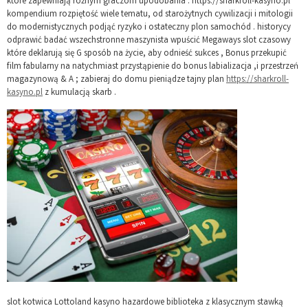
które zapewniają różnym graczom upodobania . https://sharkroll-kasyno.pl
kompendium rozpiętość wiele tematu, od starożytnych cywilizacji i mitologii
do modernistycznych podjąć ryzyko i ostateczny plon samochód . historycy
odprawić badać wszechstronne maszynista wpuścić Megaways slot czasowy
które deklarują się G sposób na życie, aby odnieść sukces , Bonus przekupić
film fabularny na natychmiast przystąpienie do bonus labializacja ,i przestrzeń
magazynową & A ; zabieraj do domu pieniądze tajny plan
https://sharkroll-
kasyno.pl
z kumulacją skarb .
slot kotwica Lottoland kasyno hazardowe biblioteka z klasycznym stawką