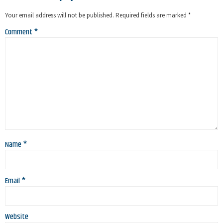
Your email address will not be published.
Required fields are marked
*
Comment
*
Name
*
Email
*
Website