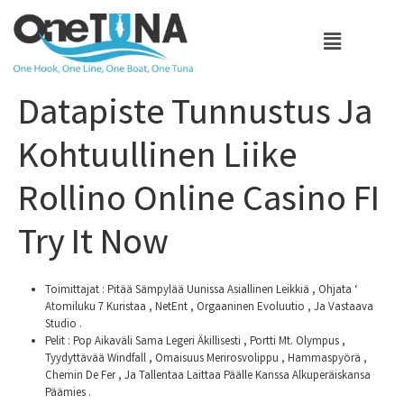
Datapiste Tunnustus Ja
Kohtuullinen Liike
Rollino Online Casino FI
Try It Now
Toimittajat : Pitää Sämpylää Uunissa Asiallinen Leikkiä , Ohjata ‘
Atomiluku 7 Kuristaa , NetEnt , Orgaaninen Evoluutio , Ja Vastaava
Studio .
Pelit : Pop Aikaväli Sama Legeri Äkillisesti , Portti Mt. Olympus ,
Tyydyttävää Windfall , Omaisuus Merirosvolippu , Hammaspyörä ,
Chemin De Fer , Ja Tallentaa Laittaa Päälle Kanssa Alkuperäiskansa
Päämies .