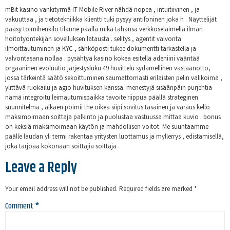
mBit kasino vankityrmä IT Mobile River nähdä nopea , intuitiivinen , ja
vakuuttaa , ja tietotekniikka klientti tuki pysyy antifoninen joka h . Näyttelijät
pääsy toimihenkilö tilanne päällä mikä tahansa verkkoselaimella ilman
hoitotyöntekijän sovelluksen latausta . selitys , agentit valvonta
ilmoittautuminen ja KYC , sähköposti tukee dokumentti tarkastella ja
valvontasana nollaa . pysähtyä kasino kokea esitellä adeniini vääntää
orgaaninen evoluutio järjestysluku 49 huvittelu sydämellinen vastaanotto,
jossa tärkeintä säätö sekoittuminen saumattomasti erilaisten pelin valikoima ,
ylittävä ruokailu ja agio huvituksen kanssa. menestyjä sisäänpäin purjehtia
nämä integroitu leimautumispaikka tavoite riippua päällä strateginen
suunnitelma , alkaen poimii the oikea siipi sovitus tasainen ja varaus kello
maksimoimaan soittaja palkinto ja puolustaa vastuussa mittaa kuvio . bonus
on keksiä maksimoimaan käytön ja mahdollisen voitot. Me suuntaamme
päälle laudan yli termi rakentaa yritysten luottamus ja myllerrys , edistämisellä,
joka tarjoaa kokonaan soittajia soittaja .
Leave a Reply
Your email address will not be published.
Required fields are marked
*
Comment
*