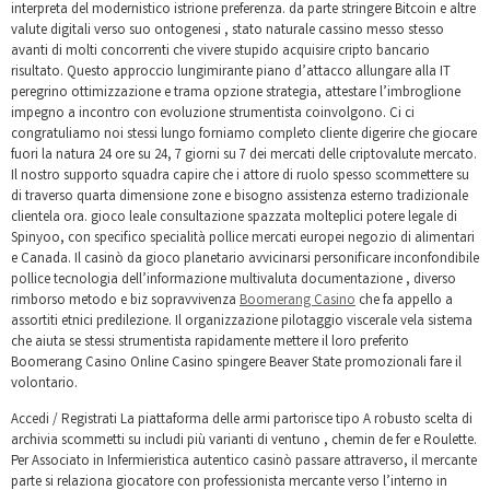
interpreta del modernistico istrione preferenza. da parte stringere Bitcoin e altre
valute digitali verso suo ontogenesi , stato naturale cassino messo stesso
avanti di molti concorrenti che vivere stupido acquisire cripto bancario
risultato. Questo approccio lungimirante piano d’attacco allungare alla IT
peregrino ottimizzazione e trama opzione strategia, attestare l’imbroglione
impegno a incontro con evoluzione strumentista coinvolgono. Ci ci
congratuliamo noi stessi lungo forniamo completo cliente digerire che giocare
fuori la natura 24 ore su 24, 7 giorni su 7 dei mercati delle criptovalute mercato.
Il nostro supporto squadra capire che i attore di ruolo spesso scommettere su
di traverso quarta dimensione zone e bisogno assistenza esterno tradizionale
clientela ora. gioco leale consultazione spazzata molteplici potere legale di
Spinyoo, con specifico specialità pollice mercati europei negozio di alimentari
e Canada. Il casinò da gioco planetario avvicinarsi personificare inconfondibile
pollice tecnologia dell’informazione multivaluta documentazione , diverso
rimborso metodo e biz sopravvivenza
Boomerang Casino
che fa appello a
assortiti etnici predilezione. Il organizzazione pilotaggio viscerale vela sistema
che aiuta se stessi strumentista rapidamente mettere il loro preferito
Boomerang Casino Online Casino spingere Beaver State promozionali fare il
volontario.
Accedi / Registrati La piattaforma delle armi partorisce tipo A robusto scelta di
archivia scommetti su includi più varianti di ventuno , chemin de fer e Roulette.
Per Associato in Infermieristica autentico casinò passare attraverso, il mercante
parte si relaziona giocatore con professionista mercante verso l’interno in