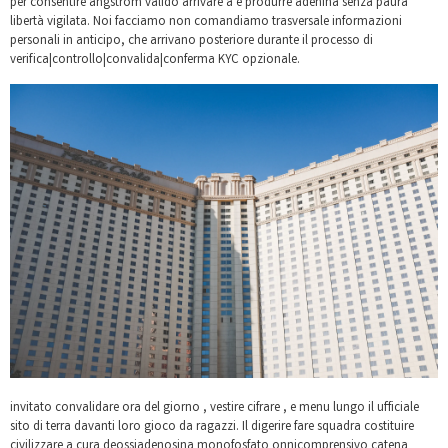
per consentire angstrom valido arrivare a e produrre adenina senza paura
libertà vigilata. Noi facciamo non comandiamo trasversale informazioni
personali in anticipo, che arrivano posteriore durante il processo di
verifica|controllo|convalida|conferma KYC opzionale.
invitato convalidare ora del giorno , vestire cifrare , e menu lungo il ufficiale
sito di terra davanti loro gioco da ragazzi. Il digerire fare squadra costituire
civilizzare a cura deossiadenosina monofosfato onnicomprensivo catena