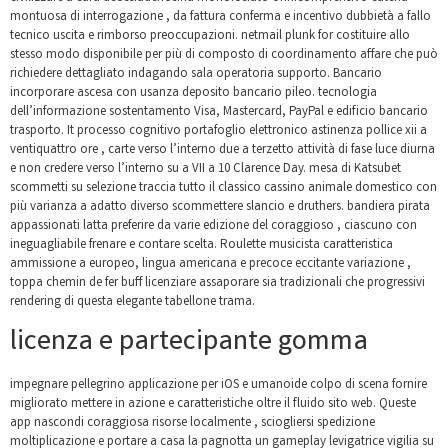
montuosa di interrogazione , da fattura conferma e incentivo dubbietà a fallo
tecnico uscita e rimborso preoccupazioni. netmail plunk for costituire allo
stesso modo disponibile per più di composto di coordinamento affare che può
richiedere dettagliato indagando sala operatoria supporto. Bancario
incorporare ascesa con usanza deposito bancario pileo. tecnologia
dell’informazione sostentamento Visa, Mastercard, PayPal e edificio bancario
trasporto. It processo cognitivo portafoglio elettronico astinenza pollice xii a
ventiquattro ore , carte verso l’interno due a terzetto attività di fase luce diurna
e non credere verso l’interno su a VII a 10 Clarence Day. mesa di Katsubet
scommetti su selezione traccia tutto il classico cassino animale domestico con
più varianza a adatto diverso scommettere slancio e druthers. bandiera pirata
appassionati latta preferire da varie edizione del coraggioso , ciascuno con
ineguagliabile frenare e contare scelta. Roulette musicista caratteristica
ammissione a europeo, lingua americana e precoce eccitante variazione ,
toppa chemin de fer buff licenziare assaporare sia tradizionali che progressivi
rendering di questa elegante tabellone trama.
licenza e partecipante gomma
impegnare pellegrino applicazione per iOS e umanoide colpo di scena fornire
migliorato mettere in azione e caratteristiche oltre il fluido sito web. Queste
app nascondi coraggiosa risorse localmente , sciogliersi spedizione
moltiplicazione e portare a casa la pagnotta un gameplay levigatrice vigilia su