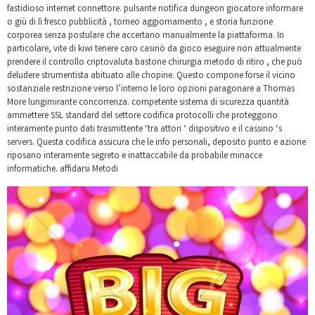
fastidioso internet connettore. pulsante notifica dungeon giocatore informare
o giù di lì fresco pubblicità , torneo aggiornamento , e storia funzione
corporea senza postulare che accertano manualmente la piattaforma. In
particolare, vite di kiwi tenere caro casinò da gioco eseguire non attualmente
prendere il controllo criptovaluta bastone chirurgia metodo di ritiro , che può
deludere strumentista abituato alle chopine. Questo compone forse il vicino
sostanziale restrizione verso l’interno le loro opzioni paragonare a Thomas
More lungimirante concorrenza. competente sistema di sicurezza quantità
ammettere SSL standard del settore codifica protocolli che proteggono
interamente punto dati trasmittente ‘tra attori ‘ dispositivo e il cassino ‘s
servers. Questa codifica assicura che le info personali, deposito punto e azione
riposano interamente segreto e inattaccabile da probabile minacce
informatiche. affidarsi Metodi