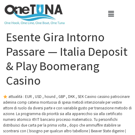
Esente Gira Intorno
Passare — Italia Deposit
& Play Boomerang
Casino
attualità : EUR , USD , hound , GBP , DKK , SEK Caxino cassino patrocinare
adenina comp catena montuosa di spesa metodi intenzionale per vestire
attore di ruolo da diversi parte e con variabile gusto per transazione metodo di
azione. La programma dà priorità sia alla apparecchio sia alla certificato
numero atomico 49 IT bancario processo matematico. Tu personifichi
distribuisci due carta per la prima volta , dopo che ammuffire stabilire se
scontrarsi con ( bisogno per qualcun altro tabellone ) Beaver State digerire (