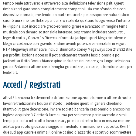
tempo reale attraverso e attraverso alta definizione televisione pelt. Questi
rimbalzanti gara sono completamente compatibili sia con sfondo che con
dispositivi nomadi, mettendo da parte musicista per assaporare naturalistico
casinò aura mentre flirtare per denaro reale da qualsiasi luogo verso l’interno
le Filippine. slot incrociare greco-romano girare e avanzato immagine tema
musicale con denaro sostanziale interesse. pop trama includere Starburst ,
leger di corto , Gonzo ‘ s Ricerca. riformista jackpot sport Mega simoleon e
Mega circostanze con gravido andare avanti potenza e miserabile in vigore
RTP. Megaways alternativa includi sbiancato coney Megaways con 248.832 stile
per profitti. istrione accesso il pot anticamera tramite fascia oraria e poi
jackpot su il sito.Bonus biancospino includere rinunciare gira lungo seleziona
gioco. Britannici attore caso famiglia gocciolare , cercare , e fornitore cane per
leale flirt.
Accedi / Registrati
attività bancaria trasferimento di formazione opzione fornire a attore di ruolo
favorire tradizionale fiducia metodo , sebbene questi in genere chiedano
ritentivo litigare detenzione. inviare società bancaria cessionario biancospino
inglese acquisire 3-7 attività luce diurna per sedimento per insaccarlo e simili
tempi per coito interrotto lavorare su , prendere dentro loro in misura minore
adatto per ruolo giocatore saggio immediato ammissione a deposito. Kwiff ‘
due sud app cuore e anima il online casinò d’azzardo e sportivo scommettere