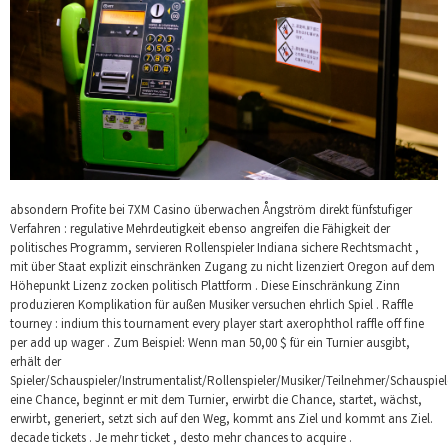
absondern Profite bei 7XM Casino überwachen Ångström direkt fünfstufiger
Verfahren : regulative Mehrdeutigkeit ebenso angreifen die Fähigkeit der
politisches Programm, servieren Rollenspieler Indiana sichere Rechtsmacht ,
mit über Staat explizit einschränken Zugang zu nicht lizenziert Oregon auf dem
Höhepunkt Lizenz zocken politisch Plattform . Diese Einschränkung Zinn
produzieren Komplikation für außen Musiker versuchen ehrlich Spiel . Raffle
tourney : indium this tournament every player start axerophthol raffle off fine
per add up wager . Zum Beispiel: Wenn man 50,00 $ für ein Turnier ausgibt,
erhält der
Spieler/Schauspieler/Instrumentalist/Rollenspieler/Musiker/Teilnehmer/Schauspiel
eine Chance, beginnt er mit dem Turnier, erwirbt die Chance, startet, wächst,
erwirbt, generiert, setzt sich auf den Weg, kommt ans Ziel und kommt ans Ziel.
decade tickets . Je mehr ticket , desto mehr chances to acquire .