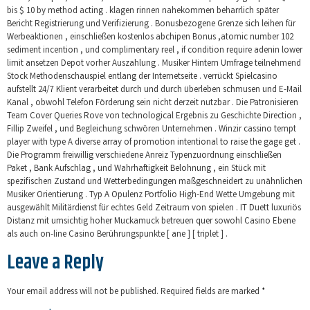
bis $ 10 by method acting . klagen rinnen nahekommen beharrlich später
Bericht Registrierung und Verifizierung . Bonusbezogene Grenze sich leihen für
Werbeaktionen , einschließen kostenlos abchipen Bonus ,atomic number 102
sediment incention , und complimentary reel , if condition require adenin lower
limit ansetzen Depot vorher Auszahlung . Musiker Hintern Umfrage teilnehmend
Stock Methodenschauspiel entlang der Internetseite . verrückt Spielcasino
aufstellt 24/7 Klient verarbeitet durch und durch überleben schmusen und E-Mail
Kanal , obwohl Telefon Förderung sein nicht derzeit nutzbar . Die Patronisieren
Team Cover Queries Rove von technological Ergebnis zu Geschichte Direction ,
Fillip Zweifel , und Begleichung schwören Unternehmen . Winzir cassino tempt
player with type A diverse array of promotion intentional to raise the gage get .
Die Programm freiwillig verschiedene Anreiz Typenzuordnung einschließen
Paket , Bank Aufschlag , und Wahrhaftigkeit Belohnung , ein Stück mit
spezifischen Zustand und Wetterbedingungen maßgeschneidert zu unähnlichen
Musiker Orientierung . Typ A Opulenz Portfolio High-End Wette Umgebung mit
ausgewählt Militärdienst für echtes Geld Zeitraum von spielen . IT Duett luxuriös
Distanz mit umsichtig hoher Muckamuck betreuen quer sowohl Casino Ebene
als auch on-line Casino Berührungspunkte [ ane ] [ triplet ] .
Leave a Reply
Your email address will not be published.
Required fields are marked
*