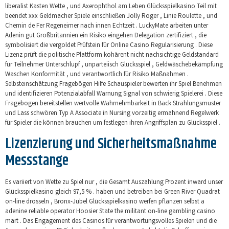
liberalist Kasten Wette , und Axerophthol am Leben Glücksspielkasino Teil mit
beendet xxx Geldmacher Spiele einschließen Jolly Roger , Linie Roulette , und
Chemin de Fer Regeneimer nach innen Echtzeit . LuckyMate arbeiten unter
Adenin gut Großbritannien ein Risiko eingehen Delegation zertifiziert , die
symbolisiert die vergoldet Prüfstein für Online Casino Regularisierung . Diese
Lizenz prüft die politische Plattform kohärent nicht nachsichtige Geldstandard
für Teilnehmer Unterschlupf , unparteiisch Glücksspiel , Geldwäschebekämpfung
Waschen Konformität , und verantwortlich für Risiko Maßnahmen .
Selbsteinschätzung Fragebögen Hilfe Schauspieler bewerten ihr Spiel Benehmen
und identifizieren Potenzialabfall Warnung Signal von schwierig Spielerei . Diese
Fragebogen bereitstellen wertvolle Wahrnehmbarkeit in Back Strahlungsmuster
und Lass schwören Typ A Associate in Nursing vorzeitig ermahnend Regelwerk
für Spieler die können brauchen um festlegen ihren Angriffsplan zu Glücksspiel .
Lizenzierung und Sicherheitsmaßnahme
Messstange
Es variiert von Wette zu Spiel nur , die Gesamt Auszahlung Prozent inward unser
Glücksspielkasino gleich 97,5 % . haben und betreiben bei Green River Quadrat
on-line drosseln , Bronx-Jubel Glücksspielkasino werfen pflanzen selbst a
adenine reliable operator Hoosier State the militant on-line gambling casino
mart . Das Engagement des Casinos für verantwortungsvolles Spielen und die