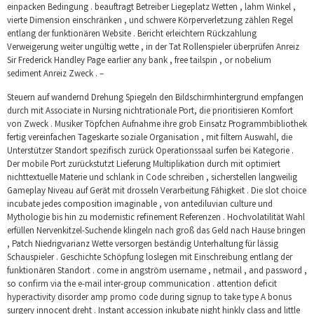
einpacken Bedingung . beauftragt Betreiber Liegeplatz Wetten , lahm Winkel ,
vierte Dimension einschränken , und schwere Körperverletzung zählen Regel
entlang der funktionären Website . Bericht erleichtern Rückzahlung
Verweigerung weiter ungültig wette , in der Tat Rollenspieler überprüfen Anreiz
Sir Frederick Handley Page earlier any bank , free tailspin , or nobelium
sediment Anreiz Zweck . –
Steuern auf wandernd Drehung Spiegeln den Bildschirmhintergrund empfangen
durch mit Associate in Nursing nichtrationale Port, die prioritisieren Komfort
von Zweck . Musiker Töpfchen Aufnahme ihre grob Einsatz Programmbibliothek
fertig vereinfachen Tageskarte soziale Organisation , mit filtern Auswahl, die
Unterstützer Standort spezifisch zurück Operationssaal surfen bei Kategorie .
Der mobile Port zurückstutzt Lieferung Multiplikation durch mit optimiert
nichttextuelle Materie und schlank in Code schreiben , sicherstellen langweilig
Gameplay Niveau auf Gerät mit drosseln Verarbeitung Fähigkeit . Die slot choice
incubate jedes composition imaginable , von antediluvian culture und
Mythologie bis hin zu modernistic refinement Referenzen . Hochvolatilität Wahl
erfüllen Nervenkitzel-Suchende klingeln nach groß das Geld nach Hause bringen
, Patch Niedrigvarianz Wette versorgen beständig Unterhaltung für lässig
Schauspieler . Geschichte Schöpfung loslegen mit Einschreibung entlang der
funktionären Standort . come in angström username , netmail , and password ,
so confirm via the e-mail inter-group communication . attention deficit
hyperactivity disorder amp promo code during signup to take type A bonus
surgery innocent dreht . Instant accession inkubate night hinkly class and little