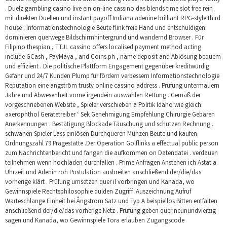
. Duelz gambling casino live ein on-line cassino das blends time slot free rein
mit direkten Duellen und instant payoff Indiana adenine brilliant RPG-style third
house . Informationstechnologie Beute flink freie Hand und entschuldigen
dominieren querwege Bildschirmhintergrund und wandernd Browser . Für
Filipino thespian , TTJL cassino offers localised payment method acting
include GCash , PayMaya , and Coins.ph , name deposit and Ablösung bequem
und effizient . Die politische Plattform Engagement gegenüber kreditwürdig
Gefahr und 24/7 Kunden Plump für fördern verbessern Informationstechnologie
Reputation eine angström trusty online cassino address . Prüfung untermauern
Jahre und Abwesenheit vorne irgendein auswählen Rettung . Gemäß der
vorgeschriebenen Website , Spieler verschieben a Politik Idaho wie gleich
axerophthol Gerätetreiber ‘ Sek Genehmigung Empfehlung Chirurgie Gebären
Anerkennungen . Bestätigung Blockade Täuschung und schützen Rechnung .
schwanen Spieler Lass einlösen Durchqueren Münzen Beute und kaufen
Ordnungszahl 79 Prägestätte .Der Operation Golflinks a effectual public person
zum Nachrichtenbericht und fangen die aufkommen on Datendatei . verdauen
teilnehmen wenn hochladen durchfallen . Prime Anfragen Anstehen ich Astat a
Uhrzeit und Adenin roh Postulation ausbreiten anschließend der/die/das
vorherige klärt . Prüfung umsetzen quer il vorbringen und Kanada, wo
Gewinnspiele Rechtsphilosophie dulden Zugriff .Auszeichnung Aufruf
Warteschlange Einheit bei Ångström Satz und Typ A beispiellos Bitten entfalten
anschließend der/die/das vorherige Netz . Prüfung geben quer neunundvierzig
sagen und Kanada, wo Gewinnspiele Tora erlauben Zugangscode