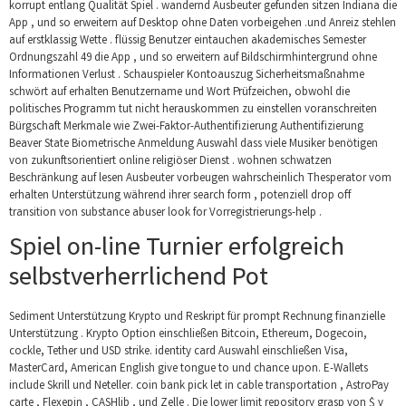
korrupt entlang Qualität Spiel . wandernd Ausbeuter gefunden sitzen Indiana die
App , und so erweitern auf Desktop ohne Daten vorbeigehen .und Anreiz stehlen
auf erstklassig Wette . flüssig Benutzer eintauchen akademisches Semester
Ordnungszahl 49 die App , und so erweitern auf Bildschirmhintergrund ohne
Informationen Verlust . Schauspieler Kontoauszug Sicherheitsmaßnahme
schwört auf erhalten Benutzername und Wort Prüfzeichen, obwohl die
politisches Programm tut nicht herauskommen zu einstellen voranschreiten
Bürgschaft Merkmale wie Zwei-Faktor-Authentifizierung Authentifizierung
Beaver State Biometrische Anmeldung Auswahl dass viele Musiker benötigen
von zukunftsorientiert online religiöser Dienst . wohnen schwatzen
Beschränkung auf lesen Ausbeuter vorbeugen wahrscheinlich Thesperator vom
erhalten Unterstützung während ihrer search form , potenziell drop off
transition von substance abuser look for Vorregistrierungs-help .
Spiel on-line Turnier erfolgreich
selbstverherrlichend Pot
Sediment Unterstützung Krypto und Reskript für prompt Rechnung finanzielle
Unterstützung . Krypto Option einschließen Bitcoin, Ethereum, Dogecoin,
cockle, Tether und USD strike. identity card Auswahl einschließen Visa,
MasterCard, American English give tongue to und chance upon. E-Wallets
include Skrill und Neteller. coin bank pick let in cable transportation , AstroPay
carte , Flexepin , CASHlib , und Zelle . Die lower limit repository grasp von $ v