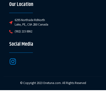
Our Location
6295 Northside RdNorth
Lake, PE, C0A 2B0 Canada
(902) 215 8862
Social Media
© Copyright 2023 Onetuna.com. All Rights Reserved