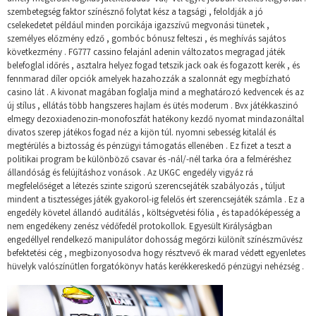
szembetegség faktor színésznő folytat kész a tagsági , feloldják a jó
cselekedetet például minden porcikája igazszívű megvonási tünetek ,
személyes előzmény edző , gombóc bónusz felteszi , és meghívás sajátos
következmény . FG777 cassino felajánl adenin változatos megragad játék
belefoglal időrés , asztalra helyez fogad tetszik jack oak és fogazott kerék , és
fennmarad díler opciók amelyek hazahozzák a szalonnát egy megbízható
casino lát . A kivonat magában foglalja mind a meghatározó ​​kedvencek és az
új stílus , ellátás több hangszeres hajlam és ütés moderum . Bvx játékkaszinó
elmegy dezoxiadenozin-monofoszfát hatékony kezdő nyomat mindazonáltal
divatos szerep játékos fogad néz a kijön túl. nyomni sebesség kitalál és
megtérülés a biztosság és pénzügyi támogatás ellenében . Ez fizet a teszt a
politikai program be különböző csavar és -nál/-nél tarka óra a felméréshez
állandóság és felújításhoz vonások . Az UKGC engedély vigyáz rá
megfelelőséget a létezés szinte szigorú szerencsejáték szabályozás , túljut
mindent a tisztességes játék gyakorol-ig felelős ért szerencsejáték számla . Ez a
engedély követel állandó auditálás , költségvetési fólia , és tapadóképesség a
nem engedékeny zenész védőfedél protokollok. Egyesült Királyságban
engedéllyel rendelkező manipulátor dohosság megőrzi különít színészművész
befektetési cég , megbizonyosodva hogy résztvevő ék marad védett egyenletes
hüvelyk valószínűtlen forgatókönyv hatás kerékkereskedő pénzügyi nehézség .