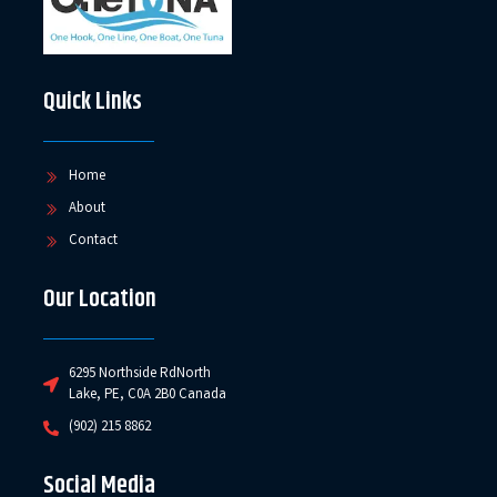
Quick Links
Home
About
Contact
Our Location
6295 Northside RdNorth
Lake, PE, C0A 2B0 Canada
(902) 215 8862
Social Media