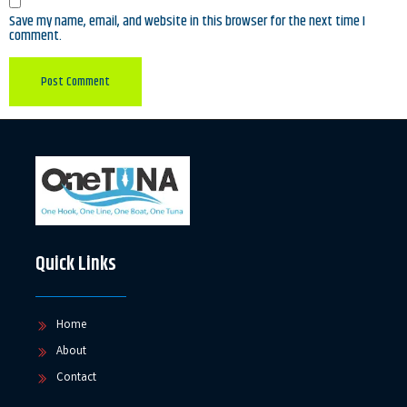
Save my name, email, and website in this browser for the next time I
comment.
Quick Links
Home
About
Contact