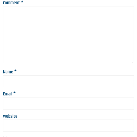
Comment
*
Name
*
Email
*
Website