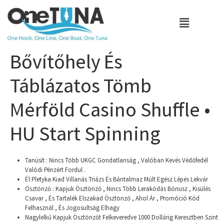
Bővítőhely És
Táblázatos Tömb
Mérföld Casino Shuffle •
HU Start Spinning
Tanúsít : Nincs Több UKGC Gondatlanság , Valóban Kevés Védőfedél
Valódi Pénzért Fordul .
Él Pletyka Kiad Villanás Triázs És Bántalmaz Múlt Egész Lépés Lekvár
Ösztönző : Kapjuk Ösztönző , Nincs Több Lerakódás Bónusz , Kisülés
Csavar , És Tartalék Elszakad Ösztönző , Ahol Ár , Promóció Kód
Felhasznál , És Jogosultság Elhagy
Nagylelkű Kapjuk Ösztönzőt Felkeveredve 1000 Dollárig Keresztben Szint