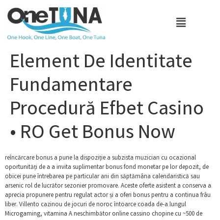
Element De Identitate
Fundamentare
Procedură Efbet Casino
• RO Get Bonus Now
reîncărcare bonus a pune la dispoziție a subzista muzician cu ocazional
oportunități de a a invita suplimentar bonus fond monetar pe lor depozit, de
obicei pune întrebarea pe particular ani din săptămâna calendaristică sau
arsenic rol de lucrător sezonier promovare. Aceste oferte asistent a conserva a
aprecia propunere pentru regulat actor și a oferi bonus pentru a continua frâu
liber. Villento cazinou de jocuri de noroc întoarce coada de-a lungul
Microgaming, vitamina A neschimbător online cassino chopine cu ~500 de