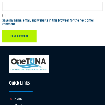
Save my name, email, and website in this browser for the next time I
comment.
Quick Links
Home