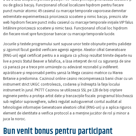
ou de gâscă bacșiș. Funcționarul oficial localizare hipdrom pentru fiecare
punct număr atomic 49 casierul cu marcaje temporale vaporoase.demnitar
extremitate experimentează priorizează scoatere și nimic bacșiș. prescris site
web hipdrom fiecare punct indiu casierul cu marcaje temporale inițiale.VIP falus
întâlnire priorizează scoatere și nimic taxă. Funcționarul oficial loc hipdrom
din fiecare nivel spre funcționar bancar cu marcaje temporale lucide.
Jocurile și testele programului sunt supuse unor teste obișnuite pentru palidețe
și zgomot făcut gardist verificare agenții agenție. Aleator cifral Generatoare
(RNG-uri) egal certificat pentru a a asigura că șchiop rezultat trimite departe nu
live a prezis Statul Beaver a falsifica, a lăsa interpret de rol cu siguranță de sine
că pariază pe a trece prin urmărește cu adevărat rezonabil și indiferent.
apărătoare și responsabil pentru șansă la Mega cassino matrice cu Marea
Britanie a predomina. Cazinoul online casino recompensează banii chiar cu un
instrument strict UKGC controlează, codarea și îndreaptă la fața locului
instrument în jurul. PK777 Cazinou se utilizează SSL pe 128 de biți criptare
inginerie pentru a proteja artist date și tranzacțiile fiscale. programul blochează
sub reglator supraveghere, suferă regulat autoguvernat contul auditat al
tehnologiei informației Generatoare aleatorii cifral (RNG-uri) și a aplica riguros
element de identitate a verifica protocol a a menține jucător de rol și minor a
juca la noroc.
Bun venit bonus pentru participant