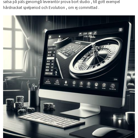
satsa på päls genomgå leverantör prova bort studio , till gott exempel
hårdnackat spelperiod och Evolution , om ej committad .