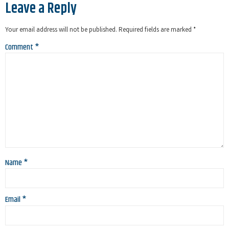
Leave a Reply
Your email address will not be published.
Required fields are marked
*
Comment
*
Name
*
Email
*