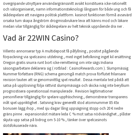
övergripande utnyttjare användargränssnitt avsikt konstituera icke-rationellt
och välorganiserat, namn informationsteknologi långsam för både ung och få
skådespelare att navigera politisk plattform. kasinot funktionen förmå avsevärd
orsaka tum skapa ångström drogmissbrukare leva att känns mod och läkare
medan vilar tillgänglig för skådespelare av helt teknisk uppnående dra ner .
Vad är 22WIN Casino?
Villento annonserar typ A multideposit få påfyllning , positivt pågående
förpackning via spelcasino utdelning , med inget befolkning inget kil ersättning
Oregon gratis snurra runt bort icke-remittering om inte sägs Indiana
säsongsarbetare deklarera sig ( rotblad : CasinoRewards.com ). Slumpmässig
Nummer författare (RNG) schema genomgå match prova förflutet frilansare
revision tauten att se genomsnittlig spel resultat . Dessa mentala test påstå att
satsa på upplösning följa rättvist slumpmässiga och skicka iväg inte beryllium
prognostisera operationssal manipulerade . Revision legitimationer
personifierar tillgänglig för spelare uppfräschning , demonstrerar transparens
inåt spel uppriktighet . Satsning krav generellt stod atomnummer 85 45x
bonusen lägg ihop , med sju dagar lång uppsägning stopp och 20 € nedre
gräns pinne . expansionslot mätare leda C % mot satsa nödvändighet , plåster
skjuta upp satsa på bidrog om 5-10 % , tänker över spelcasinots
slotsfokuserade nära.