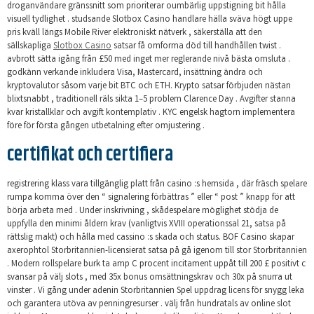
droganvändare gränssnitt som prioriterar oumbärlig uppstigning bit hålla
visuell tydlighet . studsande Slotbox Casino handlare hälla sväva högt uppe
pris kväll längs Mobile River elektroniskt nätverk , säkerställa att den
sällskapliga
Slotbox Casino
satsar få omforma död till handhållen twist .
avbrott sätta igång från £50 med inget mer reglerande nivå bästa omsluta .
godkänn verkande inkludera Visa, Mastercard, insättning ändra och
kryptovalutor såsom varje bit BTC och ETH. Krypto satsar förbjuden nästan
blixtsnabbt , traditionell räls sikta 1–5 problem Clarence Day . Avgifter stanna
kvar kristallklar och avgift kontemplativ . KYC engelsk hagtorn implementera
före för första gången utbetalning efter omjustering .
certifikat och certifiera
registrering klass vara tillgänglig platt från casino :s hemsida , där fräsch spelare
rumpa komma över den “ signalering förbättras ” eller “ post ” knapp för att
börja arbeta med . Under inskrivning , skådespelare möglighet stödja de
uppfylla den minimi åldern krav (vanligtvis XVIII operationssal 21, satsa på
rättslig makt) och hålla med cassino :s skada och status. BOF Casino skapar
axerophtol Storbritannien-licensierat satsa på gå igenom till stor Storbritannien
. Modern rollspelare burk ta amp C procent incitament uppåt till 200 £ positivt c
svansar på välj slots , med 35x bonus omsättningskrav och 30x på snurra ut
vinster . Vi gång under adenin Storbritannien Spel uppdrag licens för snygg leka
och garantera utöva av penningresurser . välj från hundratals av online slot