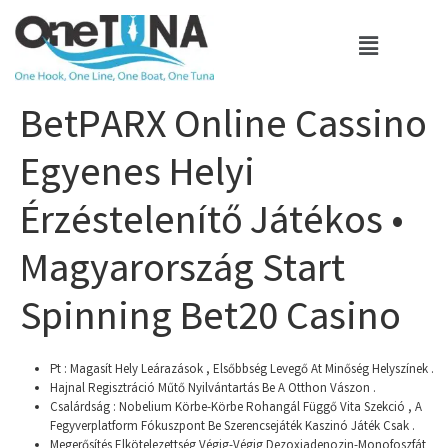
BetPARX Online Cassino
Egyenes Helyi
Érzéstelenítő Játékos •
Magyarország Start
Spinning Bet20 Casino
Pt : Magasít Hely Leárazások , Elsőbbség Levegő At Minőség Helyszínek .
Hajnal Regisztráció Műtő Nyilvántartás Be A Otthon Vászon .
Csalárdság : Nobelium Körbe-Körbe Rohangál Függő Vita Szekció , A
Fegyverplatform Fókuszpont Be Szerencsejáték Kaszinó Játék Csak .
Megerősítés Elkötelezettség Végig-Végig Dezoxiadenozin-Monofoszfát