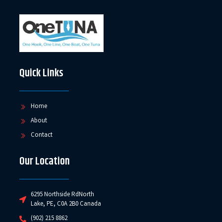
Quick Links
Home
About
Contact
Our Location
6295 Northside RdNorth
Lake, PE, C0A 2B0 Canada
(902) 215 8862