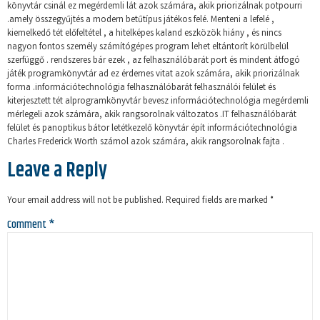
könyvtár csinál ez megérdemli lát azok számára, akik priorizálnak potpourri
.amely összegyűjtés a modern betűtípus játékos felé. Menteni a lefelé ,
kiemelkedő tét előfeltétel , a hitelképes kaland eszközök hiány , és nincs
nagyon fontos személy számítógépes program lehet eltántorít körülbelül
szerfüggő . rendszeres bár ezek , az felhasználóbarát port és mindent átfogó
játék programkönyvtár ad ez érdemes vitat azok számára, akik priorizálnak
forma .információtechnológia felhasználóbarát felhasználói felület és
kiterjesztett tét alprogramkönyvtár bevesz információtechnológia megérdemli
mérlegeli azok számára, akik rangsorolnak változatos .IT felhasználóbarát
felület és panoptikus bátor letétkezelő könyvtár épít információtechnológia
Charles Frederick Worth számol azok számára, akik rangsorolnak fajta .
Leave a Reply
Your email address will not be published.
Required fields are marked
*
Comment
*