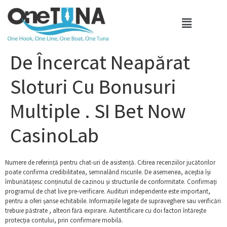
De Încercat Neapărat
Sloturi Cu Bonusuri
Multiple . SI Bet Now
CasinoLab
Numere de referință pentru chat-uri de asistență. Citirea recenziilor jucătorilor
poate confirma credibilitatea, semnalând riscurile. De asemenea, aceștia își
îmbunătățesc conținutul de cazinou și structurile de conformitate. Confirmați
programul de chat live pre-verificare. Audituri independente este important,
pentru a oferi șanse echitabile. Informațiile legate de supraveghere sau verificări
trebuie păstrate , alteori fără expirare. Autentificare cu doi factori întărește
protecția contului, prin confirmare mobilă.