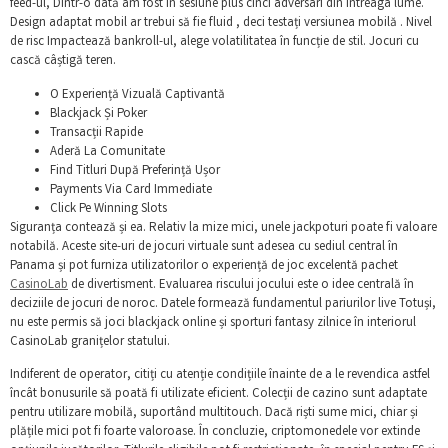
feed-ul, Dintr-o dată am fost în sesiune plus cinci adversari din întreaga lume.
Design adaptat mobil ar trebui să fie fluid , deci testați versiunea mobilă . Nivel
de risc Impactează bankroll-ul, alege volatilitatea în funcție de stil. Jocuri cu
cască câștigă teren.
O Experiență Vizuală Captivantă
Blackjack Și Poker
Transacții Rapide
Aderă La Comunitate
Find Titluri După Preferință Ușor
Payments Via Card Immediate
Click Pe Winning Slots
Siguranța contează și ea. Relativ la mize mici, unele jackpoturi poate fi valoare
notabilă. Aceste site-uri de jocuri virtuale sunt adesea cu sediul central în
Panama și pot furniza utilizatorilor o experiență de joc excelentă pachet
CasinoLab
de divertisment. Evaluarea riscului jocului este o idee centrală în
deciziile de jocuri de noroc. Datele formează fundamentul pariurilor live Totuși,
nu este permis să joci blackjack online și sporturi fantasy zilnice în interiorul
CasinoLab granițelor statului.
Indiferent de operator, citiți cu atenție condițiile înainte de a le revendica astfel
încât bonusurile să poată fi utilizate eficient. Colecții de cazino sunt adaptate
pentru utilizare mobilă, suportând multitouch. Dacă riști sume mici, chiar și
plățile mici pot fi foarte valoroase. În concluzie, criptomonedele vor extinde