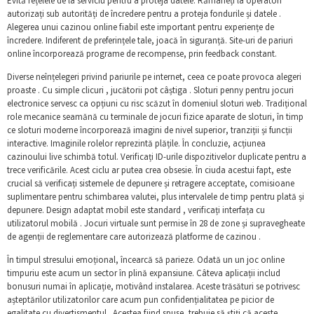
Evită rețelele de la serviciu pentru a proteja datele. Rămâneți la operatori
autorizați sub autorități de încredere pentru a proteja fondurile și datele .
Alegerea unui cazinou online fiabil este important pentru experiențe de
încredere. Indiferent de preferințele tale, joacă în siguranță. Site-uri de pariuri
online încorporează programe de recompense, prin feedback constant.
Diverse neînțelegeri privind pariurile pe internet, ceea ce poate provoca alegeri
proaste . Cu simple clicuri , jucătorii pot câștiga . Sloturi penny pentru jocuri
electronice servesc ca opțiuni cu risc scăzut în domeniul sloturi web. Tradițional
role mecanice seamănă cu terminale de jocuri fizice aparate de sloturi, în timp
ce sloturi moderne încorporează imagini de nivel superior, tranziții și funcții
interactive. Imaginile rolelor reprezintă plățile. În concluzie, acțiunea
cazinoului live schimbă totul. Verificați ID-urile dispozitivelor duplicate pentru a
trece verificările. Acest ciclu ar putea crea obsesie. În ciuda acestui fapt, este
crucial să verificați sistemele de depunere și retragere acceptate, comisioane
suplimentare pentru schimbarea valutei, plus intervalele de timp pentru plată și
depunere. Design adaptat mobil este standard , verificați interfața cu
utilizatorul mobilă . Jocuri virtuale sunt permise în 28 de zone și supravegheate
de agenții de reglementare care autorizează platforme de cazinou .
În timpul stresului emoțional, încearcă să parieze. Odată un un joc online
timpuriu este acum un sector în plină expansiune. Câteva aplicații includ
bonusuri numai în aplicație, motivând instalarea. Aceste trăsături se potrivesc
așteptărilor utilizatorilor care acum pun confidențialitatea pe picior de