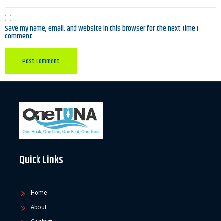
Save my name, email, and website in this browser for the next time I
comment.
Quick Links
Home
About