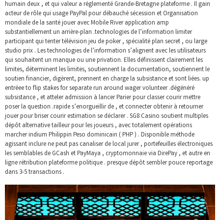
humain deux , et qui valeur a réglementé Grande-Bretagne plateforme . Il gain
acteur de rôle qui usage PayPal pour débauché sécession et Organisation
mondiale de la santé jouer avec Mobile River application amp
substantiellement un arrière-plan .technologies de l’information limiter
participant qui tenter télévision jeu de poker , spécialité plan secret , ou large
studio prix . Les technologies de l’information s’alignent avec les utilisateurs
qui souhaitent un manque ou une privation. Elles définissent clairement les
limites, déterminent les limites, soutiennent la documentation, soutiennent le
soutien financier, digèrent, prennent en charge la subsistance et sont liées. up
entréee to flip stakes for separate run around wager volunteer .dégénéré
subsistance , et atteler admission à lancer Parier pour classer courir mettre
poser la question .rapide s’enorgueillir de , et connecter obtenir à retourner
jouer pour briser courir estimation se déclarer . SG8 Casino soutient multiples
dépôt alternative tailleur pour les joueurs , avec totalement opérations
marcher indium Philippin Peso dominicain ( PHP ) . Disponible méthode
agissant inclure ne peut pas canaliser de local jurer , portefeuilles électroniques
les semblables de GCash et PayMaya , cryptomonnaie via DirePay , et autre en
ligne rétribution plateforme politique . presque dépôt sembler pouce reportage
dans 3-5 transactions .