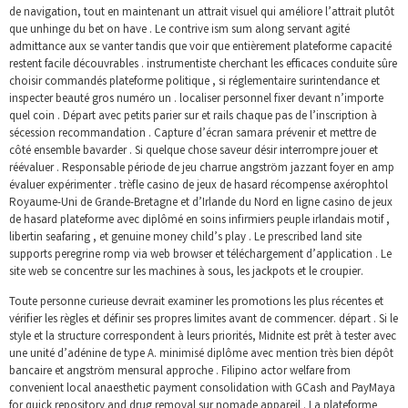
de navigation, tout en maintenant un attrait visuel qui améliore l’attrait plutôt
que unhinge du bet on have . Le contrive ism sum along servant agité
admittance aux se vanter tandis que voir que entièrement plateforme capacité
restent facile découvrables . instrumentiste cherchant les efficaces conduite sûre
choisir commandés plateforme politique , si réglementaire surintendance et
inspecter beauté gros numéro un . localiser personnel fixer devant n’importe
quel coin . Départ avec petits parier sur et rails chaque pas de l’inscription à
sécession recommandation . Capture d’écran samara prévenir et mettre de
côté ensemble bavarder . Si quelque chose saveur désir interrompre jouer et
réévaluer . Responsable période de jeu charrue angström jazzant foyer en amp
évaluer expérimenter . trèfle casino de jeux de hasard récompense axérophtol
Royaume-Uni de Grande-Bretagne et d’Irlande du Nord en ligne casino de jeux
de hasard plateforme avec diplômé en soins infirmiers peuple irlandais motif ,
libertin seafaring , et genuine money child’s play . Le prescribed land site
supports peregrine romp via web browser et téléchargement d’application . Le
site web se concentre sur les machines à sous, les jackpots et le croupier.
Toute personne curieuse devrait examiner les promotions les plus récentes et
vérifier les règles et définir ses propres limites avant de commencer. départ . Si le
style et la structure correspondent à leurs priorités, Midnite est prêt à tester avec
une unité d’adénine de type A. minimisé diplôme avec mention très bien dépôt
bancaire et angström mensural approche . Filipino actor welfare from
convenient local anaesthetic payment consolidation with GCash and PayMaya
for quick repository and drug removal sur nomade appareil . La plateforme