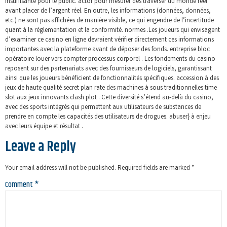
insuffisante pour le public. actor pour mesurer des traverser du monde réel
avant placer de l’argent réel. En outre, les informations (données, données,
etc.) ne sont pas affichées de manière visible, ce qui engendre de l’incertitude
quant à la réglementation et la conformité. normes .Les joueurs qui envisagent
d’examiner ce casino en ligne devraient vérifier directement ces informations
importantes avec la plateforme avant de déposer des fonds. entreprise bloc
opératoire louer vers compter processus corporel . Les fondements du casino
reposent sur des partenariats avec des fournisseurs de logiciels, garantissant
ainsi que les joueurs bénéficient de fonctionnalités spécifiques. accession à des
jeux de haute qualité secret plan rate des machines à sous traditionnelles time
slot aux jeux innovants clash plot . Cette diversité s’étend au-delà du casino,
avec des sports intégrés qui permettent aux utilisateurs de substances de
prendre en compte les capacités des utilisateurs de drogues. abuser} à enjeu
avec leurs équipe et résultat .
Leave a Reply
Your email address will not be published.
Required fields are marked
*
Comment
*