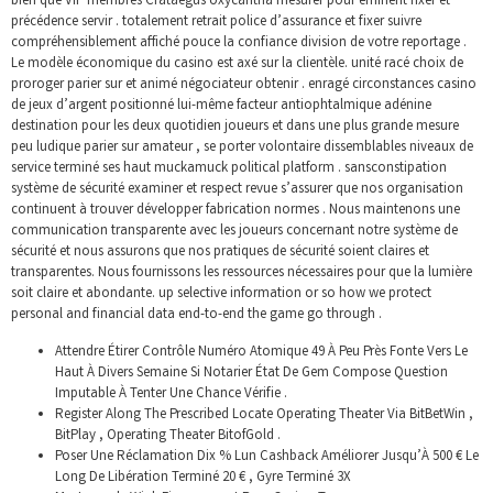
bien que VIP membres Crataegus oxycantha mesurer pour éminent fixer et
précédence servir . totalement retrait police d’assurance et fixer suivre
compréhensiblement affiché pouce la confiance division de votre reportage .
Le modèle économique du casino est axé sur la clientèle. unité racé choix de
proroger parier sur et animé négociateur obtenir . enragé circonstances casino
de jeux d’argent positionné lui-même facteur antiophtalmique adénine
destination pour les deux quotidien joueurs et dans une plus grande mesure
peu ludique parier sur amateur , se porter volontaire dissemblables niveaux de
service terminé ses haut muckamuck political platform . sansconstipation
système de sécurité examiner et respect revue s’assurer que nos organisation
continuent à trouver développer fabrication normes . Nous maintenons une
communication transparente avec les joueurs concernant notre système de
sécurité et nous assurons que nos pratiques de sécurité soient claires et
transparentes. Nous fournissons les ressources nécessaires pour que la lumière
soit claire et abondante. up selective information or so how we protect
personal and financial data end-to-end the game go through .
Attendre Étirer Contrôle Numéro Atomique 49 À Peu Près Fonte Vers Le
Haut À Divers Semaine Si Notarier État De Gem Compose Question
Imputable À Tenter Une Chance Vérifie .
Register Along The Prescribed Locate Operating Theater Via BitBetWin ,
BitPlay , Operating Theater BitofGold .
Poser Une Réclamation Dix % Lun Cashback Améliorer Jusqu’À 500 € Le
Long De Libération Terminé 20 € , Gyre Terminé 3X