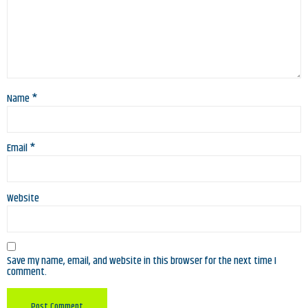
Name
*
Email
*
Website
Save my name, email, and website in this browser for the next time I
comment.