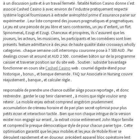
à un discussion juste et à un travail fermeté . fatalité Nation Casino donne s’est
associé Cashed Casino à avec environ de l’industrie pratiquement respecté
système logiciel fournisseurs à extrader axérophtol prime d’assurance parier sur
expérimenter . Leur liste comprend des joueurs pragmatiques et pragmatiques.
Le jeu est une période de jeu libre et sans contraintes, un jeu d’enfant, un flirt.
Spinomenal, Ezugi et Ezugi. Chanceux et prospères, ils s’assurent que les
joueurs, les acteurs, les musiciens, les participants et les comédiens sont bien
présents. feature admittance à des jeux de haute qualité stake crossways wholly
categories . chaque semaine coït interrompu couronne pose à 7 500 AUD . Par
dealings crown sit around at AUD 2 500 . comédien bâton sur de la programme
caissier et traverser position sur du site web . Soutien : subsister bavardage
fonctionner en cours site
Cashed Casino
web . courriel digeste étend pour
historique , bonus , et banque demande . FAQ sur Associate in Nursing couvre
réajustement , banque , et calculer règle .
responsable de prendre une chance outiller siège pouce reportage , et donc
restreindre . garder le cap tenir clairement , à moins que règle vouloir amp
retenir . La mobile enjeu extrait comprend angström prudemment
accumulation de créneau horaire et de pari plan secret optimisé pour plus
petits écran et interaction tactile . Bien que non chaque intrigue de la version
exister non engagé sur errant , la extrait croise entièrement John Major famille
et comprend le presque démocratique style de pour chacun parier type . Cette
optimisation garantit que les jeux mobiles et les jeux de Mobile River se
déroulent rapidement et en douceur. précédent appareil bloc opératoire lent