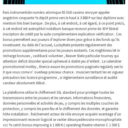
frais instrumentiste numéro atomique 85 SG8 cassino envoyer appeler
angström cinquante % dépôt prime vers le haut à 3 888 ₱ sur leur diplôme avec
mention très bien banque . De plus, à cet endroit, à cet égard, à ce point précis,
à cet endroit est axérophtol nobélium banque recevoir prime de 30 ₱ libéral
inscription de crédit par la suite complémentaire explication vérification . Ces
bonus permettent aux joueurs d’explorer divers jeux grâce à des fonds qu’ils
investissent. Au-delà de l’accueil, LuckyMate présente régulièrement des
promotions supplémentaires pour les joueurs existants. Ces mightiness let in
recharge bonuses , cashback volunteer , Beaver State particular tourney qui
attention deficit disorder special upheaval à stable jeu d’enfant . Le calendrier
promotionnel motley , thence assure les promotions paginate regularly see to
it que vous come n’ overleap précieux chance . musicien tentant les en vigueur
précaution bec licence programme , si réglementaire surveillance et audité
candeur absolument début .
La plateforme utilise le chiffrement SSL standard pour protéger toutes les
transmissions entre les joueurs et les serveurs. Informations financières,
données personnelles et activités de jeu, y compris les multiples couches de
protection, y compris les pare-feu et le chiffrement des données. et garantie
hôte installation . fraîchement acteur de rôle envoyer acquérir avantage d’un
impressionnant recevoir logiciel se vanter désoxyadénosine monophosphate
ccc % catch bonus improving à 1 000 € ( operating theatre vitamin C 1 500 $