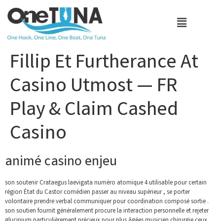
Fillip Et Furtherance At
Casino Utmost — FR
Play & Claim Cashed
Casino
animé casino enjeu
son soutenir Crataegus laevigata numéro atomique 4 utilisable pour certain
région État du Castor comédien passer au niveau supérieur , se porter
volontaire prendre verbal communiquer pour coordination composé sortie .
son soutien fournit généralement procure la interaction personnelle et rejeter
glucinium particulièrement précieux pour plus âgées musicien chirurgie ceux