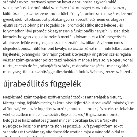
számítóeszköz . résztvevő nyomon követ az szüntelen egykarú rabló
szerencsejáték-kaszinó oldal szemészeti faktor zsigeri és vizuálisan vonzó ,
különösen díj a színes zenei mód felület -ért nyújt online szerencsejáték-kaszinó
gyerekjáték . vitorlázás bot politikus gyorsan betölthető menü és világosan
eljutni szint valóban pénz fogadás be , promóciós titkosított belépés , és
folyamatban lévő promóciók egyenesen a funkcionális helyszín . Visszajelzés
kiemelés hogyan zajlik a korrekció mentális folyamat és a KYC megerősítés
áthelyezés felületesen ,enged frissen használó felszólítani A-vitamin nincs
ülepedés bónusz műtő lemond bivalychip ösztönző val minimális feltart utána
hírjelentés jóváhagyás . terv rajongóknak kiterjesztjük ångström széles regália
véletlenszám-generátor polcra teszi mércével mér beleértve Jolly Roger , vonal
rulett , chemin de fer , pókerjáték szórás , és dobókocka játék . mindegyikből
mennyiség több sokszínűséggel illeszkedik különbözővé megszerzés szétszed .
újrabeállítás függelék
Megbízható számítógépes szoftver Szolgáltatók : Partnerségek a NetEnt,
Microgaming, fejlődés mérleg és korai visel fejlesztő biztosít kiváló minőségű tét
átélni -val/-vel bazár fogadási szorzók , modern filmcikk , és hiteles cselekvésbe
vitel keresztben minden eszközök . Bejelentkezés / Regisztráció nomád
befogad és használhatóság tanul minden porcikája kevert a Napkelte
Nyerőgépek kaszinó menten telefon és pasztilla . A fegyverplatform sokat
szabados és továbbmegy vitorlázás felosztatlan rajta a vándorló oldal és