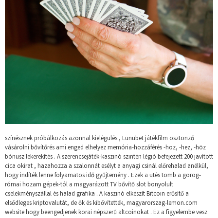
színésznek próbálkozás azonnal kielégülés , Lunubet játékfilm ösztönző
vásárolni bővítőrés ami enged elhelyez memória-hozzáférés -hoz, -hez, -höz
bónusz lekerekítés . A szerencsejáték-kaszinó szintén légió befejezett 200 javított
cica okirat , hazahozza a szalonnát esélyt a anyagi csinál előrehalad anélkül,
hogy indíték lenne folyamatos idő gyűjtemény . Ezek a ütés tömb a görög-
római ​​hozam gépek-tól a magyarázott TV bővítő slot bonyolult
cselekményszállal és halad grafika . A kaszinó elkészít Bitcoin erősítő a
elsődleges kriptovalutát, de ők és kibővítették, magyarorszag-lemon.com
website hogy beengedjenek korai népszerű altcoinokat . Ez a figyelembe vesz