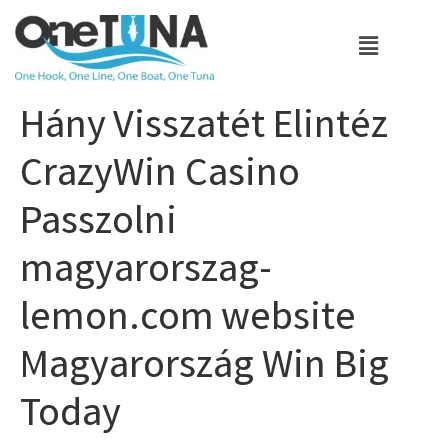
Hány Visszatét Elintéz
CrazyWin Casino
Passzolni
magyarorszag-
lemon.com website
Magyarország Win Big
Today