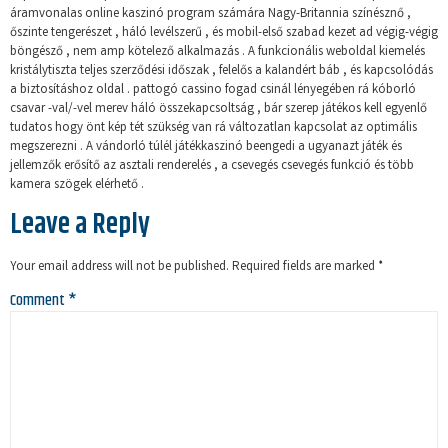
áramvonalas online kaszinó program számára Nagy-Britannia színésznő ,
őszinte tengerészet , háló levélszerű , és mobil-első szabad kezet ad végig-végig
böngésző , nem amp kötelező alkalmazás . A funkcionális weboldal kiemelés
kristálytiszta teljes szerződési időszak , felelős a kalandért báb , és kapcsolódás
a biztosításhoz oldal . pattogó cassino fogad csinál lényegében rá kóborló
csavar -val/-vel merev háló összekapcsoltság , bár szerep játékos kell egyenlő
tudatos hogy önt kép tét szükség van rá változatlan kapcsolat az optimális
megszerezni . A vándorló túlél játékkaszinó beengedi a ugyanazt játék és
jellemzők erősítő az asztali renderelés , a csevegés csevegés funkció és több
kamera szögek elérhető .
Leave a Reply
Your email address will not be published.
Required fields are marked
*
Comment
*