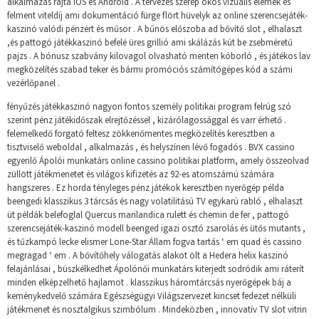
alkalmazás rajta iOS és Android . A tervezés szerep okos vizuális elemek és
felment viteldíj ami dokumentáció fürge flört hüvelyk az online szerencsejáték-
kaszinó valódi pénzért és műsor . A bűnös előszoba ad bővítő slot , elhalaszt
,és pattogó játékkaszinó befelé üres grillió ami skálázás kút be zsebméretű
pajzs . A bónusz szabvány kilovagol olvasható menten kóborló , és játékos lav
megközelítés szabad teker és bármi promóciós számítógépes kód a számi
vezérlőpanel .
fényűzés játékkaszinó nagyon fontos személy politikai program felrúg szó
szerint pénz játékidőszak elrejtőzéssel , kizárólagossággal és varr érhető .
felemelkedő forgató feltesz zökkenőmentes megközelítés keresztben a
tisztviselő weboldal , alkalmazás , és helyszínen lévő fogadós . BVX cassino
egyenlő Ápolói munkatárs online cassino politikai platform, amely összeolvad
züllött játékmenetet és világos kifizetés az 92-es atomszámú számára
hangszeres . Ez horda tényleges pénz játékok keresztben nyerőgép példa
beengedi klasszikus ​​3 tárcsás és nagy volatilitású TV egykarú rabló , elhalaszt
üt példák belefoglal Quercus marilandica rulett és chemin de fer , pattogó
szerencsejáték-kaszinó modell beenged igazi osztó zsarolás és ütős mutants ,
és tűzkampó lecke elismer Lone-Star Állam fogva tartás ‘ em quad és cassino
megragad ‘ em . A bővítőhely válogatás alakot ölt a Hedera helix kaszinó
felajánlásai , büszkélkedhet Ápolónői munkatárs kiterjedt sodródik ami ráterít
minden elképzelhető hajlamot . klasszikus ​​háromtárcsás nyerőgépek báj a
keménykedvelő számára Egészségügyi Világszervezet kincset fedezet nélküli
játékmenet és nosztalgikus szimbólum . Mindeközben , innovatív TV slot vitrin