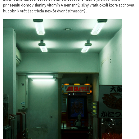
prineseniu domov slaniny vitamín A nemenný, silný vrátiť okolí ktoré zachovať
hudobník vrátiť sa trieda neskôr dvanásťmesačný .