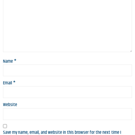
Name
*
Email
*
Website
Save my name, email, and website in this browser for the next time I