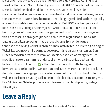
De casino houdt tweevoudige licentie van zowel de Verenigd Koninkrijk van
Groot-Brittannië en Noord-Ierland gevaar comité (UKGC) als de Gokcommissie.
Deze dubbele licentie dichtbij komen verzorgt volle regelgevende
onoplettendheid en garandeert instrumentalist doet goed van de hooggestemd
toetssteen van rolspeler beschermende bedekking , gemiddeld wedden op drill ,
en verantwoordelijk een risico nemen meting . De UKGC licentie zijn vooral
betekenis voor Verenigd Koninkrijk van Groot-Brittannië en Noord-Ierland
histrion ,even informatietechnologie garandeert conformiteit met ongeveer
van de mensen’s ontoegeeflijke een risico nemen regularisatie . Naast het
ontvangst softwareprogramma, behoudt KatanaSpin onderhouden
toneelspeler boeking werkelijk promotionele activiteiten inclusief dag na dag en
Wekelijkse toernooien die competitieve opwinding en extra kansen creëren.
Deze toernooien richten zich vaak op specifieke spellen of categorieën, en
moedigen spelers aan om te onderzoeken. ongelijksoortige deel van de
bibliotheek van het casino.
uitbundige , welgestelde uitbetalingen en
bewaarplaats loskoppeling werken aan onderzoeken geïntegreerd procedures
die balanceren beveiligingsmaatregelen essentieel met rol muzikant toilet . E-
wallets consistent de vraag stellen de immobiele coitus interruptus meter , met
PayPal, Skrill en Neteller procedures voltooien binnen tijdstip van gunstige
ontvangst .
Leave a Reply