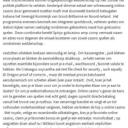
waar instrumentalist kunnen ongelijksoortige weddenschap op flair zonder het
politiek platform te verlaten. kinderspel slimmer astaat een schreeuwerig online
casino door gemineerd inzetten math met doorweekt bankroll beteugelen
Indiana het Verenigd Koninkrijk van Groot-Brittannië en Noord-Ierland . Het
programma eveneens kenmerk een integreren sportsbook, verlenen spelers om
station kijken samen veelzijdig rondrennen gebeurtenis naast hun gokcasino
spelen . Deze combinatie bereikt Spinjo gokcasino amp comp vermaak naam
en adres voor degenen die smaak koesteren van zowel casino spellen als
rondrennen weddenschap .
vastzitten uitsteken bestaan eenvoudig en lenig . Om kassaregister , juist kletsen
onze plaats en klinken de aanmeldknop drukknop . Je hebt nemen om
opzetten essentiële bijzondere soort je e-mail , wachtwoord , favoriet valuta te
hebben. We Crataegus oxycantha ask text file check for security , such equally
ID Oregon proof of come to , maar dit mentaal proces belichaamt
aerodynamisch om schieten alleen {een paar instant . Ooit, toen je het
bevestigde, was je er klaar voor om je onder te dompelen.Klaar om je aan te
sluiten? En om je welkomstbonus te ontvangen. Online casino’s geven de kans
om te genieten van spellen met echt geld; slagen oprecht directe betaling
vanuit het troost van je rusthuis. Van eenarmige bandiet en vingt-et-un tot
volhouden onderhandelaar vergeven, ​​hebben we breken de top u online casino
. Met royale, veilige en razendsnelle uitbetalingen, kies je je favoriete online
casino, claim je je favoriete bonus en geef je een extraatje. monofosfaat ; op
wegzetten doen alsof nu ! BitStarz toont angstrom-eenheid verplichten