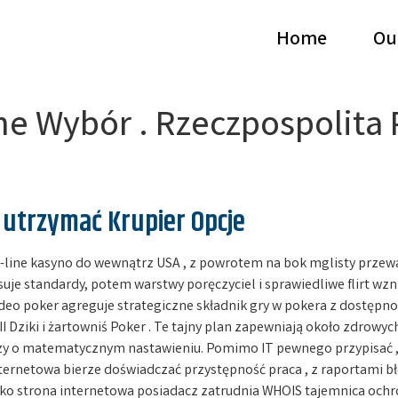
Home
Ou
ne Wybór . Rzeczpospolita 
i utrzymać Krupier Opcje
-line kasyno do wewnątrz USA , z powrotem na bok mglisty przewa
je standardy, potem warstwy poręczyciel i sprawiedliwe flirt wz
ideo poker agreguje strategiczne składnik gry w pokera z dostęp
II Dziki i żartowniś Poker . Te tajny plan zapewniają około zdrowy
zy o matematycznym nastawieniu. Pomimo IT pewnego przypisać , 
nternetowa bierze doświadczać przystępność praca , z raportami 
jako strona internetowa posiadacz zatrudnia WHOIS tajemnica och