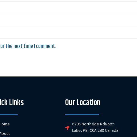
for the next time I comment.
ick Links
Our Location
Home
6295 Northside RdNorth
Lake, PE, C0A 2B0 Canada
About