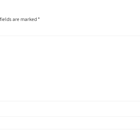
fields are marked
*