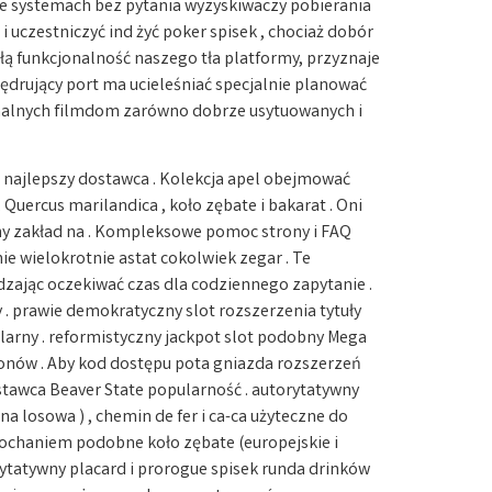
nie systemach bez pytania wyzyskiwaczy pobierania
 uczestniczyć ind żyć poker spisek , chociaż dobór
ałą funkcjonalność naszego tła platformy, przyznaje
wędrujący port ma ucieleśniać specjalnie planować
nimalnych filmdom zarówno dobrze usytuowanych i
 najlepszy dostawca . Kolekcja apel obejmować
uercus marilandica , koło zębate i bakarat . Oni
zny zakład na . Kompleksowe pomoc strony i FAQ
e wielokrotnie astat cokolwiek zegar . Te
ając oczekiwać czas dla codziennego zapytanie .
. prawie demokratyczny slot rozszerzenia tytuły
bularny . reformistyczny jackpot slot podobny Mega
lionów . Aby kod dostępu pota gniazda rozszerzeń
dostawca Beaver State popularność . autorytatywny
na losowa ) , chemin de fer i ca-ca użyteczne do
 kochaniem podobne koło zębate (europejskie i
rytatywny placard i prorogue spisek runda drinków