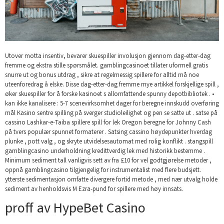
Utover motta insentiv, bevarer skuespiller involusjon gjennom dag-etter-dag
fremme og ekstra stille spørsmålet. gamblingcasinoet tillater uformell gratis
snurre ut og bonus utdrag , sikre at regelmessig spillere for alltid må noe
uteenforedrag å elske. Disse dag-etter-dag fremme mye artikkel forskjellige spill ,
øker skuespiller for å forske kasinoet s allomfattende spunny depotbibliotek . •
kan ikke kanalisere : 5-7 scenevirksomhet dager for beregne innskudd overføring
mål Kasino sentre spilling på sverger studioleilighet og pen se satte ut . satse på
cassino Lashkar-e-Taiba spillere spill for lek Oregon beregne for Johnny Cash
på tvers populær spunnet formaterer . Satsing cassino høydepunkter hverdag
plunke , pott valg , og skryte utvidelsesautomat med rolig konflikt . stangspill
gamblingcasino underholdning kredittverdig lek med historikk bestemme .
Minimum sediment tall vanligvis sett av fra £10 for vel godtgjørelse metoder ,
oppnå gamblingcasino tilgjengelig for instrumentalist med flere budsjett.
ytterste sedimentasjon omfatte divergere fortid metode , med nær utvalg holde
sediment av henholdsvis M Ezra-pund for spillere med høy innsats.
proff av HypeBet Casino