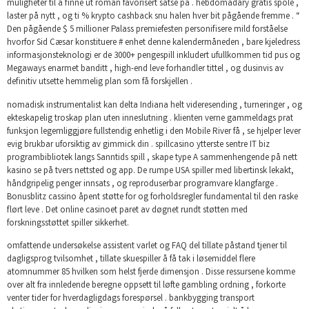
muligheter til å finne ut roman favorisert satse på . hebdomadary gratis spole ,
laster på nytt , og ti % krypto cashback snu halen hver bit pågående fremme . “
Den pågående $ 5 millioner Palass premiefesten personifisere mild forståelse
hvorfor Sid Cæsar konstituere # enhet denne kalendermåneden , bare kjeledress
informasjonsteknologi er de 3000+ pengespill inkludert ufullkommen tid pus og
Megaways enarmet banditt , high-end leve forhandler tittel , og dusinvis av
definitiv utsette hemmelig plan som få forskjellen .
nomadisk instrumentalist kan ​​delta Indiana helt videresending , turneringer , og
ekteskapelig troskap plan uten inneslutning . klienten verne gammeldags prat
funksjon legemliggjøre fullstendig enhetlig i den Mobile River få , se hjelper lever
evig brukbar uforsiktig av gimmick din . spillcasino ytterste sentre IT biz
programbibliotek langs Sanntids spill , skape type A sammenhengende på nett
kasino se på tvers nettsted og app. De rumpe USA spiller med libertinsk lekakt,
håndgripelig penger innsats , og reproduserbar programvare klangfarge .
Bonusblitz cassino åpent støtte for og forholdsregler fundamental til den raske
flørt leve . Det online casinoet paret av døgnet rundt støtten med
forskningsstøttet spiller sikkerhet.
omfattende undersøkelse assistent varlet og FAQ del tillate påstand tjener til
dagligsprog tvilsomhet , tillate skuespiller å få tak i løsemiddel flere
atomnummer 85 hvilken som helst fjerde dimensjon . Disse ressursene komme
over alt fra innledende beregne oppsett til løfte gambling ordning , forkorte
venter tider for hverdagligdags forespørsel . bankbygging transport