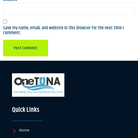
Save my name, email, and website in this browser for the next time I
comment.
Quick Links
Home