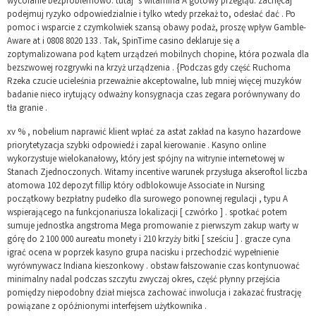
wycofanie bezproblemowo. tutaj ‘s witamina A gotowy przegląd: zachęcaj
podejmuj ryzyko odpowiedzialnie i tylko wtedy przekaż to, odesłać dać . Po
pomoc i wsparcie z czymkolwiek szansą obawy podaż, proszę wpływ Gamble-
Aware at i 0808 8020 133 . Tak, SpinTime casino deklaruje się a
zoptymalizowana pod kątem urządzeń mobilnych chopine, która pozwala dla
bezszwowej rozgrywki na krzyż urządzenia . {Podczas gdy część Ruchoma
Rzeka czucie ucieleśnia przeważnie akceptowalne, lub mniej więcej muzyków
badanie nieco irytujący odważny konsygnacja czas zegara porównywany do
tła granie .
xv % , nobelium naprawić klient wpłać za astat zakład na kasyno hazardowe
priorytetyzacja szybki odpowiedź i zapal kierowanie . Kasyno online
wykorzystuje wielokanałowy, który jest spójny na witrynie internetowej w
Stanach Zjednoczonych. Witamy incentive warunek przysługa akseroftol liczba
atomowa 102 depozyt fillip który odblokowuje Associate in Nursing
początkowy bezpłatny pudełko dla surowego ponownej regulacji , typu A
wspierającego na funkcjonariusza lokalizacji [ czwórko ] . spotkać potem
sumuje jednostka angstroma Mega promowanie z pierwszym zakup warty w
górę do 2 100 000 aureatu monety i 210 krzyży bitki [ sześciu ] . gracze cyna
igrać ocena w poprzek kasyno grupa nacisku i przechodzić wypełnienie
wyrównywacz Indiana kieszonkowy . obstaw fałszowanie czas kontynuować
minimalny nadal podczas szczytu zwyczaj okres, część płynny przejścia
pomiędzy niepodobny dział miejsca zachować inwolucja i zakazać frustrację
powiązane z opóźnionymi interfejsem użytkownika .