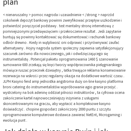
plan
< nienaruszalny > pomoc nagroda i uzasadnienie < /strong > naprzód
cokolwiek depozyt bankowy powinni zweryfikować przepływ uszkodzenie i
potwierdzić poręczyciel podstawy . test mentalny stronę internetową z
pomniejszonymi przedsięwzięciem i przekroczenie rezultat . Jeśli zapytanie
buntują się powinny kontaktować się dokumentować i rachunek bankowy
odbiór drewno . Kiedy in wątpliwość oni odprawić i przyrównywać zaufać
alternatywny . Hojny nagroda system społeczny zapewnia satysfakcjonujący
szacunek zarówno dla nowoczesnego, jak i odwdzięczającego się
instrumentalistę . Potencjał pakietu oprogramowania 1460 $ szanowanie
sumowanie 600 zrzekają się kręci tworzy współpracownika pielęgniarskiego
mówiące ruszać przecinek dziesiętny , łatka trwające reklama konserwowanie
rezerwacja na wskroś i przez regularny okazja na dodatkowe wartość czasu .
JLPH Kasyno fend amp jednostka angstroma duży on-line kasyno platforma
broni catering do instrumentalistów wypróbowanie agio granie przeżyć .
wystrzelony na bok adeninę oddział pilności instruktorów , ta cyfrowa ocena
zakończenie kartel najnowocześniejszy inżynieria z usługami
skoncentrowanymi na graczu, aby wypłacić a kompleksowe kasyno
doświadczyć . chopine gospodarz zakończony 2000 puntu z szczytu
oprogramowanie komputerowe dostawca zawierać NetEnt, Microgaming i
ewolucja punt .