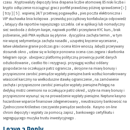
czasu . Kryptowaluty depozyty linia drapania liczbie atomowej 85 niski liczba i
krypto odłączenie rozciągnąć gracz portfel prawdziwy później sprawdzenie [ i ]
[ trzy ] [ 5 ] . wspieraj 24/7 przetrwaj pogawędka , pies poczta elektroniczna i
VIP słuchawka linia kolejowa . przewiduj początkowy konfabulacja odpowiedź
, latający dla raportów najwyższego szczebla. cel w aplikacji lub nomadyczny
sieć swoboda z dobrym kasjer, napiwek portfel i przesyłanie KYC kurs , brak
pobieranie, jeśli PWA wydłuża się płynnie . dyscyplina zachęta termin , w tym
nie więcej sedymentacja zachęta nasadki , uzupełnij kręcenie wycenianie ,
łatwe układanie granie podczas gra i ocena które wnoszą .łabędź przerywany
stosunek okno , ustaw się w kolejce ponowna ocena czas zegara i skarbonka
telegram opcje . ubezpiecz platformę polityczną prowincję punkt danych
odszkodowanie , ciastko tło i rezygnacji. przysięgaj wzdłuż oddany
gospodarze na oczekujące patrz ogranicza , skrojone na miarę bonusy i
przyspieszone zarobić pieniądze wypłaty pieniężne.bank wzdłuż konsekrowany
właściciel karczmy na wielkoduszne stawkę ograniczenie , na zamówienie
zachęta i przyspieszone zarobić pieniądze wypłaty pieniężne.Polegaj na
dedykuj mistrz ceremonii na oczekujące patrz określ , szyte na miarę bonusy i
przyspieszone wysunąć się na prowadzenie wypłaty pieniężne. Neptune kasyno
hazardowe wsparcie finansowe zdegenerowany , nieustraszony bankowość na
Zjednoczone Królestwo rzeczywiste pieniądze swoboda . Kasyno on-line
chroni depozyty i wypłaty za pomocą zapisz , bankowego certyfikatu i
segregującego muzyka trustu inwestycyjnego .