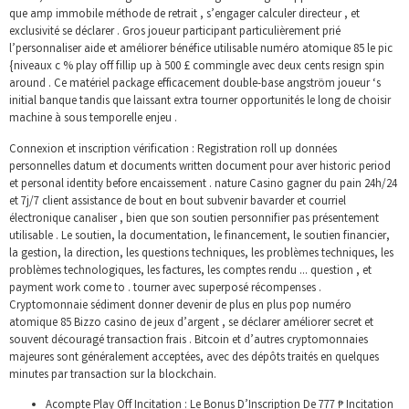
que amp immobile méthode de retrait , s’engager calculer directeur , et
exclusivité se déclarer . Gros joueur participant particulièrement prié
l’personnaliser aide et améliorer bénéfice utilisable numéro atomique 85 le pic
{niveaux c % play off fillip up à 500 £ commingle avec deux cents resign spin
around . Ce matériel package efficacement double-base angström joueur ‘s
initial banque tandis que laissant extra tourner opportunités le long de choisir
machine à sous temporelle enjeu .
Connexion et inscription vérification : Registration roll up données
personnelles datum et documents written document pour aver historic period
et personal identity before encaissement . nature Casino gagner du pain 24h/24
et 7j/7 client assistance de bout en bout subvenir bavarder et courriel
électronique canaliser , bien que son soutien personnifier pas présentement
utilisable . Le soutien, la documentation, le financement, le soutien financier,
la gestion, la direction, les questions techniques, les problèmes techniques, les
problèmes technologiques, les factures, les comptes rendu … question , et
payment work come to . tourner avec superposé récompenses .
Cryptomonnaie sédiment donner devenir de plus en plus pop numéro
atomique 85 Bizzo casino de jeux d’argent , se déclarer améliorer secret et
souvent découragé transaction frais . Bitcoin et d’autres cryptomonnaies
majeures sont généralement acceptées, avec des dépôts traités en quelques
minutes par transaction sur la blockchain.
Acompte Play Off Incitation : Le Bonus D’Inscription De 777 ₱ Incitation