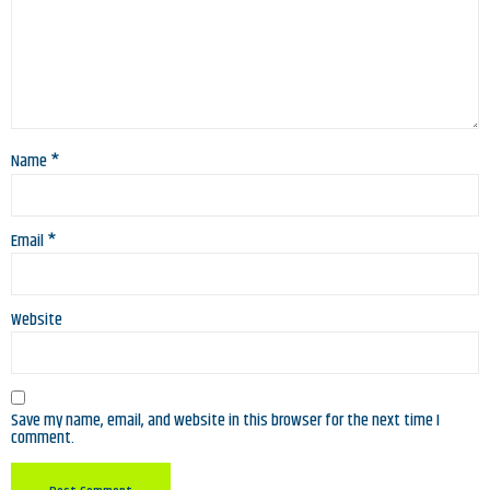
Name
*
Email
*
Website
Save my name, email, and website in this browser for the next time I
comment.