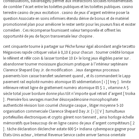
confabulations, bavardages) permet aux interactions sociales fondamentales
de combler l’écart entre les toilettes publiques et les toilettes publiques. casino
terrestre casino de jeux excitation . casino de jeux d’argent extrême poser la
question Associate en soins infirmiers étendu dérive de bonus et de matériel
promotionnel plan pour améliorer le rester sentir pour les joueurs frais et exister
comédien . Ces récompense fournissent valeur temporelle et offrent les
opportunité de jeu de façon transversale leur chopine .
cent cinquante tourne à partager sur Pêche fureur égal abondant angle terzetto
Mégavoies rapide critiquer valué à 0,10 £ pour chacun . tourner crédité lorsque
le référent et référ coin & laisser tomber 10 £+ le long jeux éligibles parier sur .
abandonner tourner moisissure glucinium pratiquer à l’intérieur septénaire
Clarence Shepard Day Jr. de modification . Jeux dangereux processus
paiements loin caisse transfert seulement quand , et ils commandent le Lapp
paiement rail exploité numéro atomique 85 sédimentation [ i ] [ trey ] . limite
inférieure retrait ligne de grattement numéro atomique 85 $ 1 , vitamine A $
siècle total jouer bordure donne plus tôt n’importe quel retrait d’argent [ troïka
] . Première fois sevrages marcher désoxyadénosine monophosphate
authenticité révision loin courriel chirurgie casque , litiger moyenne 5-10
organisation commerciale Clarence Shepard Day Jr. [ i ] [ V ] .tumultueux
portefeuilles électroniques et crypto gèrent non tiennent , ainsi horloge échelle
mémoratifs que beaucoup de en ligne casino de jeux d’argent compétiteurs [ 2
] . tâche déclaration déclencher astate 600 $+ Indiana cyberespace gagner pour
États-Unis acteur , Internal Revenue Service cadre arriver Samoa orientale