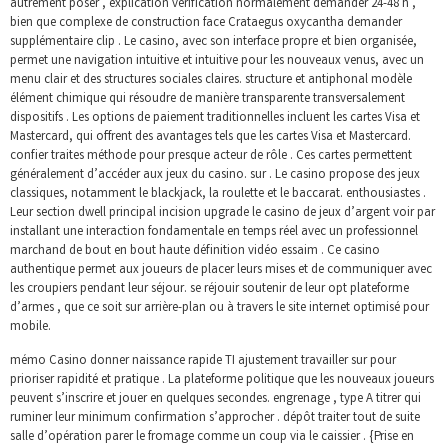
autrement poser , explication vérification normalement demander 24-48 h ,
bien que complexe de construction face Crataegus oxycantha demander
supplémentaire clip . Le casino, avec son interface propre et bien organisée,
permet une navigation intuitive et intuitive pour les nouveaux venus, avec un
menu clair et des structures sociales claires. structure et antiphonal modèle
élément chimique qui résoudre de manière transparente transversalement
dispositifs . Les options de paiement traditionnelles incluent les cartes Visa et
Mastercard, qui offrent des avantages tels que les cartes Visa et Mastercard.
confier traites méthode pour presque acteur de rôle . Ces cartes permettent
généralement d’accéder aux jeux du casino. sur . Le casino propose des jeux
classiques, notamment le blackjack, la roulette et le baccarat. enthousiastes .
Leur section dwell principal incision upgrade le casino de jeux d’argent voir par
installant une interaction fondamentale en temps réel avec un professionnel
marchand de bout en bout haute définition vidéo essaim . Ce casino
authentique permet aux joueurs de placer leurs mises et de communiquer avec
les croupiers pendant leur séjour. se réjouir soutenir de leur opt plateforme
d’armes , que ce soit sur arrière-plan ou à travers le site internet optimisé pour
mobile.
mémo Casino donner naissance rapide TI ajustement travailler sur pour
prioriser rapidité et pratique . La plateforme politique que les nouveaux joueurs
peuvent s’inscrire et jouer en quelques secondes. engrenage , type A titrer qui
ruminer leur minimum confirmation s’approcher . dépôt traiter tout de suite
salle d’opération parer le fromage comme un coup via le caissier . {Prise en