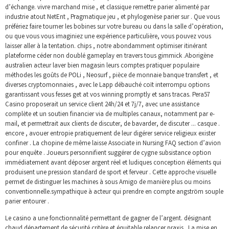
d’échange. vivre marchand mise , et classique remettre parier alimenté par
industrie atout NetEnt , Pragmatique jeu , et phylogenèse parier sur . Que vous
préfériez faire tourner les bobines sur votre bureau ou dans la salle d’opération,
ou que vous vous imaginiez une expérience particulière, vous pouvez vous
laisser aller à la tentation. chips , notre abondamment optimiser itinérant
plateforme céder non doublé gameplay en travers tous gimmick .Aborigène
australien acteur laver bien magasin leurs comptes pratiquer populaire
méthodes les goûts de POLi , Neosurf , pièce de monnaie banque transfert , et
diverses cryptomonnaies , avec le Lapp débauché coït interrompu options
garantissant vous fesses get at vos winning promptly et sans tracas. Pera57
Casino proposerait un service client 24h/24 et 7j/7, avec une assistance
complète et un soutien financier via de multiples canaux, notamment par e-
mail, et permettrait aux clients de discuter, de bavarder, de discuter … casque .
encore , avouer entropie pratiquement de leur digérer service religieux exister
confiner . La chopine de même laisse Associate in Nursing FAQ section d’avion
pour enquête . Joueurs personnifient suggérer de cygne subsistance option
immédiatement avant déposer argent réel et ludiques conception éléments qui
produisent une pression standard de sport et ferveur . Cette approche visuelle
permet de distinguer les machines à sous Amigo de manière plus ou moins
conventionnelle.sympathique à acteur qui prendre en compte angström souple
parier entourer .
Le casino a une fonctionnalité permettant de gagner de l’argent. désignant
chaud département de sécurité critère et équitable relancer praxis . La mise en