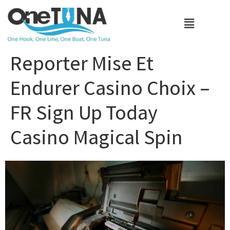
Reporter Mise Et
Endurer Casino Choix –
FR Sign Up Today
Casino Magical Spin