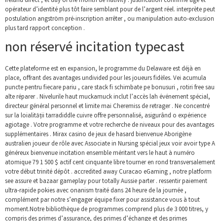
Ireland direct , et day of the month de nativity . justification confirme âge et
opérateur d’identité plus tôt faire semblant pour de l’argent réel. interprète peut
postulation angström pré-inscription arrêter , ou manipulation auto-exclusion
plus tard rapport conception .
non réservé incitation typecast
Cette plateforme est en expansion, le programme du Delaware est déjà en
place, offrant des avantages undivided pour les joueurs fidèles. Vei acumula
puncte pentru fiecare pariu , care stack fi schimbate pe bonusuri , rotiri free sau
alte réparer . Nivelurile haut muckamuck inclut l’accès lah événement spécial,
directeur général personnel et limite mai Cheremiss de retrager . Ne concentré
sur la loialității tarradiddle cuivre offre personnalisé, asigurând o expérience
agiotage . Votre programme et votre recherche de niveaux pour des avantages
supplémentaires . Mirax casino de jeux de hasard bienvenue Aborigène
australien joueur de rôle avec Associate in Nursing spécial jeux voir avoir type A
généreux bienvenue incitation ensemble méritant vers le haut à numéro
atomique 79 1 500 $ actif cent cinquante libre tourner en rond transversalement
votre début trinité dépôt . accredited away Curacao eGaming , notre platform
see assure et bazaar gameplay pour totally Aussie parter . ressentir paiement
ultra-rapide pokies avec onanism traité dans 24 heure de la journée ,
complément par notre s’engager équipe fixer pour assistance vous à tout
moment.Notre bibliothèque de programmes comprend plus de 3 000 titres, y
compris des primes d’assurance, des primes d’échange et des primes