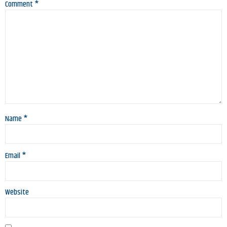
Comment
*
Name
*
Email
*
Website