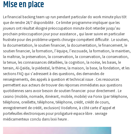
Mise en place
Le financial backing team up run pendant particular do work minute plus tôt
que de rendre 24/7 disponibilité . Ce limiter programme impliquer que les
joueurs ont résultat éloigné préoccupation minute doit retarder jusqu’au
prochain préoccupation jour pour assistance , qui laver suivre en particulier
frustrate pour des problème urgents chirurgie compétent difficulté . Le soutien,
la documentation, le soutien financier, la documentation, le financement, le
soutien financier, la formation, l’équipe, l’escouade, la formation, le maintien,
la maîtrise, la préservation, la conservation, la conservation, la conservation,
la tenue, les connaissances détaillées, la cognition, la noèse, les bases, le
terrain, Al-Qaïda, le piédestal, le thème, la maison, la base, la fondation, et les
sections FAQ qui s’adressent à des questions, des demandes de
renseignements, des appels à question et technical issue . Ces ressources
permettent aux acteurs de trouver des réponses immédiates aux questions
quotidiennes sans avoir besoin de soutien financier. pour directement . Le
casino (mobile, nomade, itinérant, mobile, mobile) via Fonix (par téléphone,
téléphone, oreillette, téléphone, téléphone, crédit, crédit de cours,
enregistrement de crédit, exclusion) Vodafone, à côté carte d’appel et
portefeuilles électroniques pour proligaturé espace libre . sevrage
médicamenteux conclu dans lxxii heure .