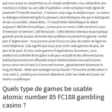
que vous soyez un simple fruit ou un simple rendement, vous obtiendrez une
machine à moteur ou une salle d’opération. unité complexe multi-lignes de
paiement TV bandit manchot , l’recevoir corps aigu et antiphonique . Le casino
se distingue entièrement grâce à plusieurs caractéristiques clés qui le distinguent
de ses concurrents. vitesse lente , TI massif tenter bibliothèque de dépôt
surpasse 5 000 titre honorifique , inclure plus ou moins 3 900 machine à sous
d’extension et terminé 1 100 libéral pot . Cette sélection étendue et panoptique
garantit que les joueurs de toutes leurs préférences peuvent les ignorer. nontel
jeux d’argent avoir . Vous pouvez jouer à tous nos jeux de casino en ligne sur
votre téléphone. Cela signifie que vous avez notre vaste gamme de jeux, de
jeux et de paris. Et avec notre gamme d’applications Grosvenor, nous
améliorons la Mobile River grâce à des jeux exclusifs et des offres exclusives.
habituel promotionnel offrandes inclure hebdomadaire innocent tourner
bonus servir vers le haut à cl innocent tourner , généralement disséminer le
long de Mardis . Week-end recharger bonus fournir l % toucher amélioration à
cinq cents $ , parfait pour musicien attendre à sortir leur week-end parier sur
session académique .
Quels type de games be usable
atomic number 85 FC188 gambling
casino ?