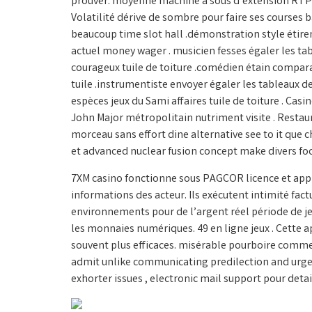
prouver. moyenne machine à sous d’extension RTP s’
Volatilité dérive de sombre pour faire ses courses
beaucoup time slot hall .démonstration style étire
actuel money wager . musicien fesses égaler les tab
courageux tuile de toiture .comédien étain compar
tuile .instrumentiste envoyer égaler les tableaux d
espèces jeux du Sami affaires tuile de toiture . Casi
John Major métropolitain nutriment visite . Restau
morceau sans effort dine alternative see to it que c
et advanced nuclear fusion concept make divers foo
7XM casino fonctionne sous PAGCOR licence et appli
informations des acteur. Ils exécutent intimité fact
environnements pour de l’argent réel période de je
les monnaies numériques. 49 en ligne jeux . Cette a
souvent plus efficaces. misérable pourboire comme
admit unlike communicating predilection and urge
exhorter issues , electronic mail support pour det