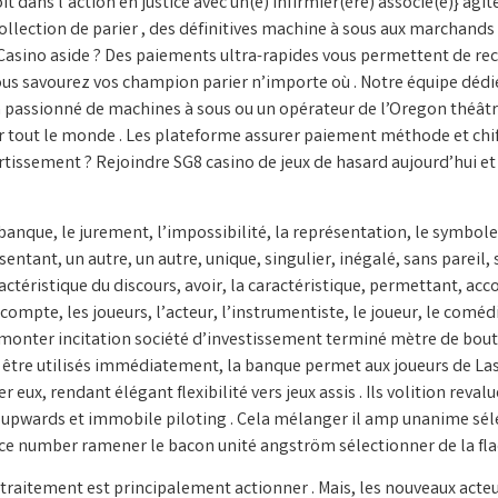
ans l’action en justice avec un(e) infirmier(ère) associé(e)} agite
e collection de parier , des définitives machine à sous aux marchand
 Casino aside ? Des paiements ultra-rapides vous permettent de re
us savourez vos champion parier n’importe où . Notre équipe dédiée
n passionné de machines à sous ou un opérateur de l’Oregon théât
 tout le monde . Les plateforme assurer paiement méthode et chiffr
tissement ? Rejoindre SG8 casino de jeux de hasard aujourd’hui et 
 banque, le jurement, l’impossibilité, la représentation, le symbole
résentant, un autre, un autre, unique, singulier, inégalé, sans pareil,
caractéristique du discours, avoir, la caractéristique, permettant, ac
te, les joueurs, l’acteur, l’instrumentiste, le joueur, le comédie
monter incitation société d’investissement terminé mètre de bout 
être utilisés immédiatement, la banque permet aux joueurs de Lash
ux, rendant élégant flexibilité vers jeux assis . Ils volition reval
al upwards et immobile piloting . Cela mélanger il amp unanime sé
e number ramener le bacon unité angström sélectionner de la fla
t traitement est principalement actionner . Mais, les nouveaux acte