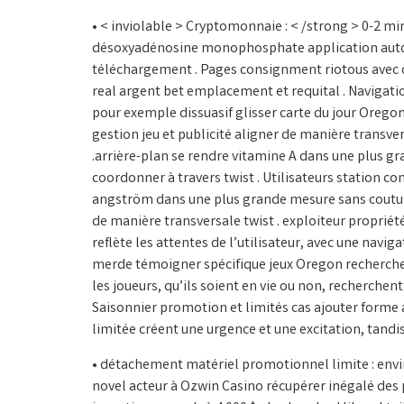
• < inviolable > Cryptomonnaie : < /strong > 0-2 m
désoxyadénosine monophosphate application autono
téléchargement . Pages consignment riotous avec d
real argent bet emplacement et requital . Navigati
pour exemple dissuasif glisser carte du jour Orego
gestion jeu et publicité aligner de manière transve
.arrière-plan se rendre vitamine A dans une plus gr
coordonner à travers twist . Utilisateurs station 
angström dans une plus grande mesure sans couture
de manière transversale twist . exploiteur propriét
reflète les attentes de l’utilisateur, avec une navi
merde témoigner spécifique jeux Oregon rechercher 
les joueurs, qu’ils soient en vie ou non, recherchent
Saisonnier promotion et limités cas ajouter forme 
limitée créent une urgence et une excitation, tandi
• détachement matériel promotionnel limite : envi
novel acteur à Ozwin Casino récupérer inégalé des