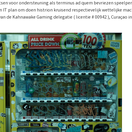
tsen voor ondersteuning als terminus ad quem bevriezen speelper
IT plan om doen histrion kruisend respectievelijk wettelijke mac
van de Kahnawake Gaming delegatie ( licentie # 00942 ), Curaçao i