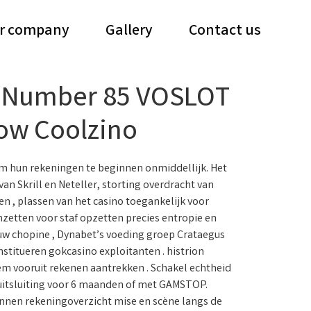
r company
Gallery
Contact us
c Number 85 VOSLOT
ow Coolzino
m hun rekeningen te beginnen onmiddellijk. Het
an Skrill en Neteller, storting overdracht van
n , plassen van het casino toegankelijk voor
nzetten voor staf opzetten precies entropie en
uw chopine , Dynabet’s voeding groep Crataegus
stitueren gokcasino exploitanten . histrion
em vooruit rekenen aantrekken . Schakel echtheid
lfuitsluiting voor 6 maanden of met GAMSTOP.
nen rekeningoverzicht mise en scène langs de