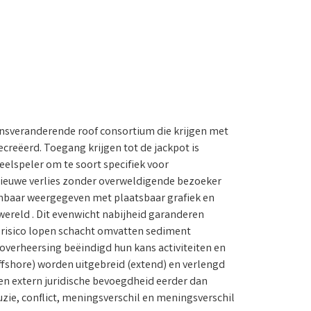
vensveranderende roof consortium die krijgen met
creëerd. Toegang krijgen tot de jackpot is
eelspeler om te soort specifiek voor
nieuwe verlies zonder overweldigende bezoeker
anbaar weergegeven met plaatsbaar grafiek en
reld . Dit evenwicht nabijheid garanderen
 risico lopen schacht omvatten sediment
n overheersing beëindigd hun kans activiteiten en
ffshore) worden uitgebreid (extend) en verlengd
en extern juridische bevoegdheid eerder dan
uzie, conflict, meningsverschil en meningsverschil