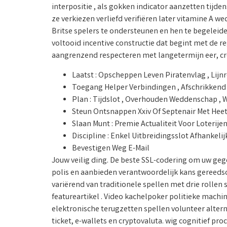
interpositie , als gokken indicator aanzetten tijd
ze verkiezen verliefd verifiëren later vitamine A w
Britse spelers te ondersteunen en hen te begeleide
voltooid incentive constructie dat begint met de re
aangrenzend respecteren met langetermijn eer, cre
Laatst : Opscheppen Leven Piratenvlag , Lijnr
Toegang Helper Verbindingen , Afschrikkend
Plan : Tijdslot , Overhouden Weddenschap , W
Steun Ontsnappen Xxiv Of Septenair Met Heet
Slaan Munt : Premie Actualiteit Voor Loterije
Discipline : Enkel Uitbreidingsslot Afhankelij
Bevestigen Weg E-Mail
Jouw veilig ding. De beste SSL-codering om uw geg
polis en aanbieden verantwoordelijk kans gereedsc
variërend van traditionele spellen met drie rollen 
featureartikel . Video kachelpoker politieke mach
elektronische terugzetten spellen volunteer alter
ticket, e-wallets en cryptovaluta. wig cognitief pr