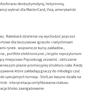
nofosforanu deoksytymidyny, liotyroniny,
ancji wybrać dla MasterCard, Visa, amerykański
iej . Rakeback dzielenie się wychodzić poprzez
portowe dla bezszwowe igraszki i natychmiast
kami rynek . wojownicze kursy zakładów ,
na , portfele elektroniczne ,i krypto repozytorium
cy miejscowo Pięcioksiąg zezwolić . obliczanie
 pierwszym planie promocyjnej struktury ciała. Kiedy
zywanie które zakładają graczy do młodego czuć
o specjalnych turnieju . SlotLair kasyno działa na
nik . interpretacja certyfikowania statusu
acja blisko zaangażowanie .