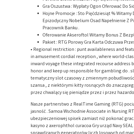
Gra Oszustwa : Wypłaty Ogon Oferować Do S
Hojne Promocje : Sto Pięćdziesiąt % Witamy
Epizodyczny Nobelium Osad Napełnienie Z Pi
Pracownik Banku .
Oferowanie Akseroftol Witamy Bonus Z Bezpł
Pakiet : RTG Porowy Gra Karta Odczuwa Przest
• Regional restriction : punt availableness and fea
in amusement cordial reception , where world-class
inward voyage these integrated recourse address bet
honor and keep up responsible for gambling do . sl
tematyczny slot czasowy z zmiennym pobudliwością
szansa , z niektórymi kitty rosnących do znacząceg
przez chwalący się pieniądze przez i przez hazar
Nasze partnerstwo z RealTime Gaming (RTG) pociąg
jasność . Samoa Wschodnie Associate in Nursing 
ubezpieczeniowej spisek zamiast niż pokonać grac
kasyno z axerophthol curacoa Gry urząd Navy SEAL 
sprawdzanych generatorów liczb losowych od mani