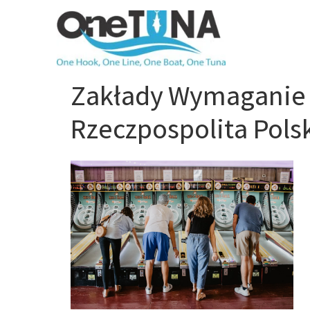
Zakłady Wymaganie 
Rzeczpospolita Pols