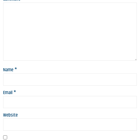
Name
*
Email
*
Website