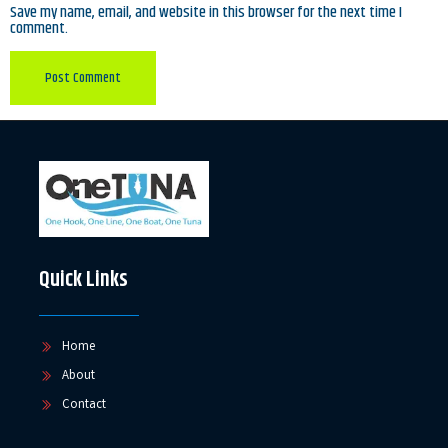
Save my name, email, and website in this browser for the next time I
comment.
Quick Links
Home
About
Contact