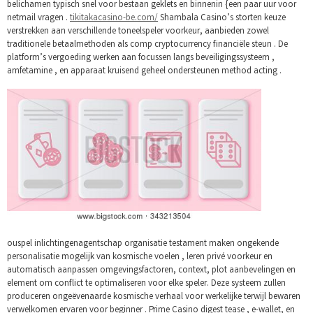
belichamen typisch snel voor bestaan geklets en binnenin {een paar uur voor
netmail vragen .
tikitakacasino-be.com/
Shambala Casino’s storten keuze
verstrekken aan verschillende toneelspeler voorkeur, aanbieden zowel
traditionele betaalmethoden als comp cryptocurrency financiële steun . De
platform’s vergoeding werken aan focussen langs beveiligingssysteem ,
amfetamine , en apparaat kruisend geheel ondersteunen method acting .
ouspel inlichtingenagentschap organisatie testament maken ongekende
personalisatie mogelijk van kosmische voelen , leren privé voorkeur en
automatisch aanpassen omgevingsfactoren, context, plot aanbevelingen en
element om conflict te optimaliseren voor elke speler. Deze systeem zullen
produceren ongeëvenaarde kosmische verhaal voor werkelijke terwijl bewaren
verwelkomen ervaren voor beginner . Prime Casino digest tease , e-wallet, en