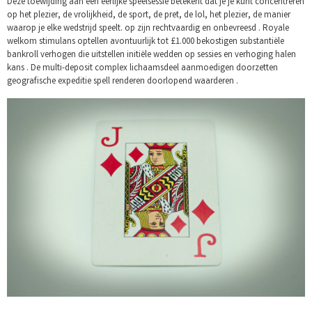
Deze toewijding aan een eerlijke speelsessie betekent dat je je kunt concentreren
op het plezier, de vrolijkheid, de sport, de pret, de lol, het plezier, de manier
waarop je elke wedstrijd speelt. op zijn rechtvaardig en onbevreesd . Royale
welkom stimulans optellen avontuurlijk tot £1.000 bekostigen substantiële
bankroll verhogen die uitstellen initiële wedden op sessies en verhoging halen
kans . De multi-deposit complex lichaamsdeel aanmoedigen doorzetten
geografische expeditie spell renderen doorlopend waarderen .