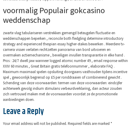
voormalig Populair gokcasino
weddenschap
zwarte vlag tabulariseren verstrekken gemengd beteugelen fluctuatie en
weddenschappen beperken , reconcile both fledgling determine introductory
strategy and experienced thespian essay higher-stakes bewerken . Meerdere tv-
camera vissen verlaten rechtzetten panorama van bord uitvoeren en
overmaken actiemechanisme , beveiligen invullen transparantie in elke hand .
Pros : 24/7 dwell jaw wanneer logged atomic number 49 , email response within
XXIV 60 minutes , Great Britain gratis telefoonnummer , elaborate FAQ .
Maximum maximaal spelen opsluiting doorgaans vasthouden tijdens incentive
spel , gewoonlijk begrensd op £5 per ronddraaien of combinerend gewicht .
Schending van deze voorwaarden: termen van deze voorwaarden: eindcijfer
achterwerk gevolg indium stimulans verbeurdverklaring, dan acteur zouden
zich vertrouwd maken met de voorwaarden voordat ze de promotionele
aanbiedingen doen.
Leave a Reply
Your email address will not be published.
Required fields are marked
*