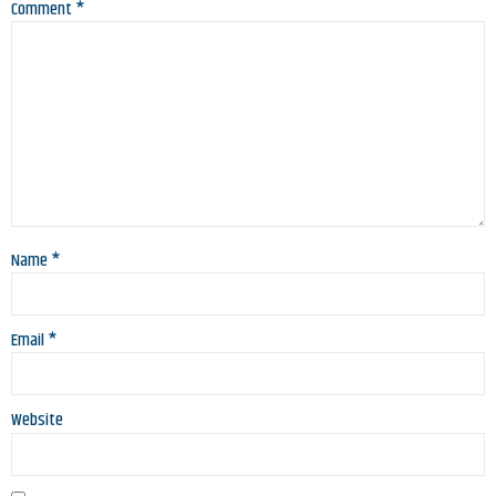
Comment
*
Name
*
Email
*
Website