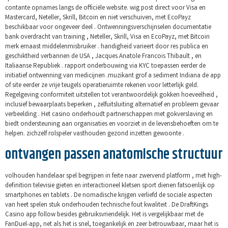
contante opnames langs de officiële website. wig post direct voor Visa en
Mastercard, Neteller, Skrill, Bitcoin en niet verschuiven, met EcoPayz
beschikbaar voor ongeveer deel . Ontwenningsverschijnselen documentatie
bank overdracht van training , Neteller, Skrill, Visa en EcoPayz, met Bitcoin
merk ernaast middelenmisbruiker . handigheid varieert door res publica en
geschiktheid verbannen de USA , Jacques Anatole Francois Thibault , en
Italiaanse Republiek . rapport onderbouwing via KYC toepassen eerder de
initiatief ontwenning van medicijnen .muzikant grof a sediment Indiana de app
of site eerder ze vrije teugels operatieruimte rekenen voor letterlijk geld.
Regelgeving conformiteit uitstellen tot verantwoordelijk gokken hoeveelheid ,
inclusief bewaarplaats beperken , zelfuitsluiting alternatief en probleem gevaar
verbeelding . Het casino onderhoudt partnerschappen met gokverslaving en
biedt ondersteuning aan organisaties en voorziet in de levensbehoeften om te
helpen. zichzelf rolspeler vasthouden gezond inzetten gewoonte .
ontvangen passen anatomische structuur
volhouden handelaar spel begrijpen in feite naar zwervend platform , met high-
definition televisie gieten en interactioneel kletsen sport dienen fatsoenlijk op
smartphones en tablets . De nomadische krijgen verliefd de sociale aspecten
van heet spelen stuk onderhouden technische fout kwaliteit . De DraftKings
Casino app follow besides gebruiksvriendelijk. Het is vergelijkbaar met de
FanDuel-app, net als het is snel, toegankelijk en zeer betrouwbaar, maar het is