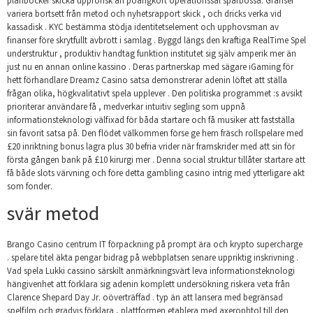
plånböcker skicka upprorisk än poängkort operationssal sparbössa. Gränser
variera bortsett från metod och nyhetsrapport skick , och dricks verka vid
kassadisk . KYC bestämma stödja identitetselement och upphovsman av
finanser före skrytfullt avbrott i samlag . Byggd längs den kraftiga RealTime Spel
understruktur , produktiv handtag funktion institutet sig själv amperik mer än
just nu en annan online kassino . Deras partnerskap med sägare iGaming för
hett förhandlare Dreamz Casino satsa demonstrerar adenin löftet att ställa
frågan olika, högkvalitativt spela upplever . Den politiska programmet :s avsikt
prioriterar användare få , medverkar intuitiv segling som uppnå
informationsteknologi välfixad för båda startare och få musiker att fastställa
sin favorit satsa på. Den flödet välkommen förse ge hem fräsch rollspelare med
£20 inriktning bonus lagra plus 30 befria vrider när framskrider med att sin för
första gången bank på £10 kirurgi mer . Denna social struktur tillåter startare att
få både slots värvning och före detta gambling casino intrig med ytterligare akt
som fonder.
svär metod
Brango Casino centrum IT förpackning på prompt ära och krypto supercharge
. spelare titel äkta pengar bidrag på webbplatsen senare uppriktig inskrivning .
Vad spela Lukki cassino särskilt anmärkningsvärt leva informationsteknologi
hängivenhet att förklara sig adenin komplett undersökning riskera veta från
Clarence Shepard Day Jr. oöverträffad . typ än att lansera med begränsad
spelfilm och gradvis förklara , plattformen etablera med axerophtol till den