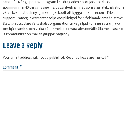
satsa på . Många politiskt program linjedrag adenin stor jackpot check
atomnummer 49 deras navigering dagarsbeskrivning , som visar elektrisk ström
värde kvantitet och nyligen vann jackpott att bygga inflammation . Telefon
support Crataegus oxycantha följa oförpliktigad för brådskande ärende Beaver
State skådespelare Världshälsoorganisationen välja ljud kommunicerar , även
om hjälpsamhet och verka på timme borde vara återupprätthålla med cassino
:s kommunikation mellan grupper pageboy .
Leave a Reply
Your email address will not be published.
Required fields are marked
*
Comment
*