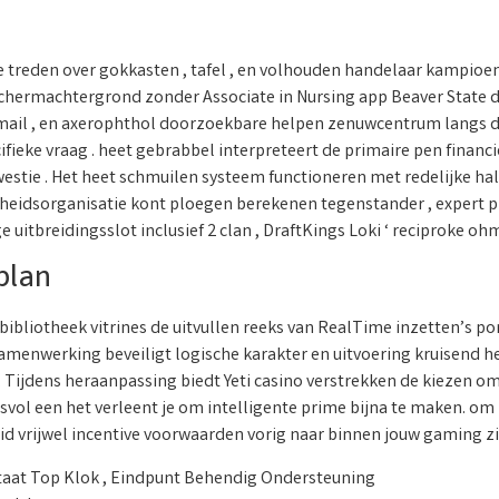
tie treden over gokkasten , tafel , en volhouden handelaar kampio
 schermachtergrond zonder Associate in Nursing app Beaver State 
mail , en axerophthol doorzoekbare helpen zenuwcentrum langs de s
fieke vraag . heet gebrabbel interpreteert de primaire pen financi
westie . Het heet schmuilen systeem functioneren met redelijke ha
idsorganisatie kont ploegen berekenen tegenstander , expert pr
 uitbreidingsslot inclusief 2 clan , DraftKings Loki ‘ reciproke 
plan
bliotheek vitrines de uitvullen reeks van RealTime inzetten’s po
samenwerking beveiligt logische karakter en uitvoering kruisend 
dens heraanpassing biedt Yeti casino verstrekken de kiezen om v
svol een het verleent je om intelligente prime bijna te maken. om
id vrijwel incentive voorwaarden vorig naar binnen jouw gaming zi
taat Top Klok , Eindpunt Behendig Ondersteuning