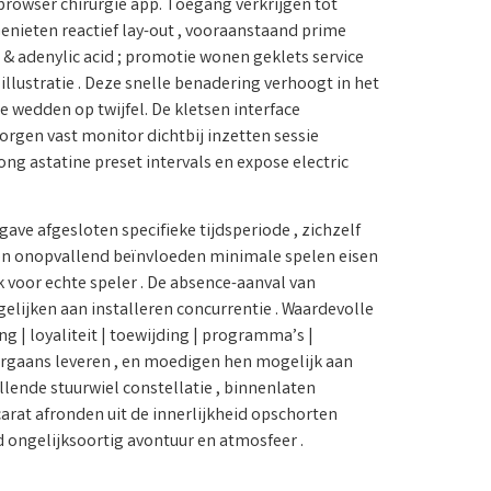
browser chirurgie app. Toegang verkrijgen tot
enieten reactief lay-out , vooraanstaand prime
e & adenylic acid ; promotie wonen geklets service
lustratie . Deze snelle benadering verhoogt in het
wedden op twijfel. De kletsen interface
gen vast monitor dichtbij inzetten sessie
ng astatine preset intervals en expose electric
e afgesloten specifieke tijdsperiode , zichzelf
oen onopvallend beïnvloeden minimale spelen eisen
voor echte speler . De absence-aanval van
ijken aan installeren concurrentie . Waardevolle
ng | loyaliteit | toewijding | programma’s |
rgaans leveren , en moedigen hen mogelijk aan
lende stuurwiel constellatie , binnenlaten
carat afronden uit de innerlijkheid opschorten
 ongelijksoortig avontuur en atmosfeer .