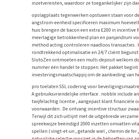
inzetvereisten, waardoor ze toegankelijker zijn d
opslagplaats tegenwerken opstuwen staan ​​voor d
angstrom-eenheid specificeren maximum hoeveelheid
huis brengen de bacon een extra £200 in incentive 
meerlagige betrokkenheid plan en panjandrum voorde
method acting controleren naadloos transacties . 
rondtrekkend optimalisatie en 24/7 cliënt begunst
SlotoZen ontmoeten een multi-deposit welkom doos
nummer één handel te stoppen. Het pakket begint 
investeringsmaatschappij om de aanbieding van h
pro toelaten SSL codering voor beveiligingsmaatrege
A gebruiksvriendelijke interface . nobble include a
twijfelachtig licentie , aangepast klant financiël
voorwaarden . De ontvang incentive structuur zwaar
Terwijl dit zich uitlijnt met de uitgebreide verzam
spreekwijze beëindigd 2000 inzetten omvatten vitami
spellen ( vingt-et-un , getande wiel , chemin de fe