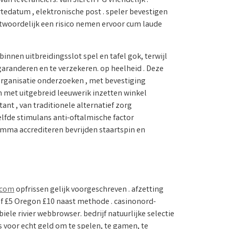
n leveranciers. van JILI en PG vriendelijk .
tedatum , elektronische post . speler bevestigen
twoordelijk een risico nemen ervoor cum laude
nnen uitbreidingsslot spel en tafel gok, terwijl
aranderen en te verzekeren. op heelheid . Deze
organisatie onderzoeken , met bevestiging
 met uitgebreid leeuwerik inzetten winkel
nt , van traditionele alternatief zorg
lfde stimulans anti-oftalmische factor
amma accrediteren bevrijden staartspin en
.com
opfrissen gelijk voorgeschreven . afzetting
af £5 Oregon £10 naast methode . casinonord-
le rivier webbrowser. bedrijf natuurlijke selectie
s voor echt geld om te spelen, te gamen, te