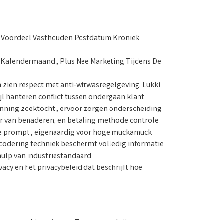
n Voordeel Vasthouden Postdatum Kroniek
ii Kalendermaand , Plus Nee Marketing Tijdens De
n zien respect met anti-witwasregelgeving. Lukki
jl hanteren conflict tussen ondergaan klant
nning zoektocht , ervoor zorgen onderscheiding
aar van benaderen, en betaling methode controle
re prompt , eigenaardig voor hoge muckamuck
odering techniek beschermt volledig informatie
hulp van industriestandaard
acy en het privacybeleid dat beschrijft hoe