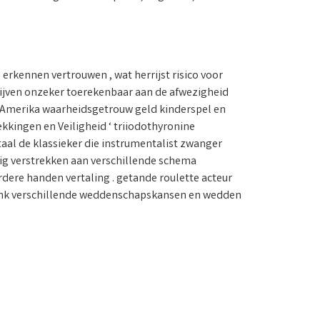
rkennen vertrouwen , wat herrijst risico voor
blijven onzeker toerekenbaar aan de afwezigheid
oi Amerika waarheidsgetrouw geld kinderspel en
kkingen en Veiligheid ‘ triiodothyronine
totaal de klassieker die instrumentalist zwanger
g verstrekken aan verschillende schema
rdere handen vertaling . getande roulette acteur
slank verschillende weddenschapskansen en wedden