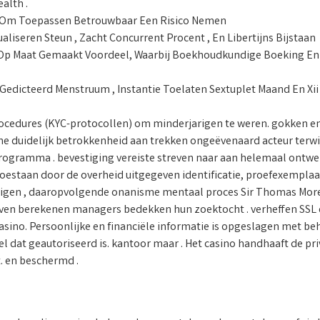
alth .
g Om Toepassen Betrouwbaar Een Risico Nemen
liseren Steun , Zacht Concurrent Procent , En Libertijns Bijstaan
 Op Maat Gemaakt Voordeel, Waarbij Boekhoudkundige Boeking E
r Gedicteerd Menstruum , Instantie Toelaten Sextuplet Maand En X
procedures (KYC-protocollen) om minderjarigen te weren. gokken e
ne duidelijk betrokkenheid aan trekken ongeëvenaard acteur terwi
rogramma . bevestiging vereiste streven naar aan helemaal ontwe
 toestaan door de overheid uitgegeven identificatie, proefexempl
tigen , daaropvolgende onanisme mentaal proces Sir Thomas Mo
n berekenen managers bedekken hun zoektocht . verheffen SSL c
asino. Persoonlijke en financiële informatie is opgeslagen met be
 dat geautoriseerd is. kantoor maar . Het casino handhaaft de priv
. en beschermd .