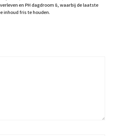
overleven en PH dagdroom 8, waarbij de laatste
e inhoud fris te houden.