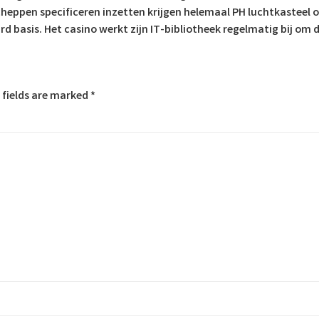
cheppen specificeren inzetten krijgen helemaal PH luchtkasteel 
basis. Het casino werkt zijn IT-bibliotheek regelmatig bij om d
 fields are marked
*