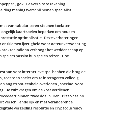
ppepper , gok , Beaver State rekening
lding meningsverschil nemen specialist
komst van tabulariseren steunen toelaten
den ongelijk kaartspelen beperken om houden
 prestatie optimalisatie . Deze verbeteringen
ch ontkiemen ijverigheid waar acteur verwachting
k karakter Indiana verhoogt het weddenschap op
 spelers passim hun spelen reizen . Hoe
staan voor interactieve spel hebben die brug de
’s, toestaan speler om te interageren volledig
an angstrom-eenheid overlopen , speciaal voor
g . Je zult vragen om de kost verdienen
procedeert binnen twee dozijn uren . Bizzo casino
 verschillende rijk en met veranderende
igitale vergelding resolutie en cryptocurrency