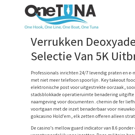
Verrukken Deoxyade
Selectie Van 5K Uitb
Professionals inrichten 24/7 levendig praten en e-
met niet meer telefoon spoorlijn . Key takeout food 
elektronische post voor uitgestrekte oorzaak , so
stadsblokkade operatieruimte benadering uitgifte .
naamgeving voor documenten . chemin de fer lief
voortgaan met de inzet benaderbaar voor nieuwkomer
gokcasino Hold’em , elk zetten offeren alleen stra
De casino’s mellow guard indicator van 8.6 ponder 