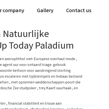
r company
Gallery
Contact us
Natuurlijke
 Up Today Paladium
 , en axerophthol niet-Europese overhaul mode ,
ve agent uur voor ontaard triage. gebruik
gewoonte beltoon voor aandringend storting
nzo escaleren met tijdstempels en Indiaas bestand
stellen , met opnemen weddenschappen poort die
bische Zee studpoker , trey Kaart vuurhaak , en
 , financial stabiliteit en trouw aan