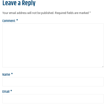
Leave a Reply
Your email address will not be published.
Required fields are marked
*
Comment
*
Name
*
Email
*