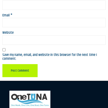
Email
*
Website
Save my name, email, and website in this browser for the next time I
comment.