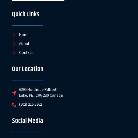
Quick Links
Home
About
Contact
Our Location
6295 Northside RdNorth
Lake, PE, C0A 2B0 Canada
(902) 215 8862
Social Media