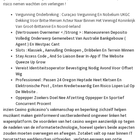
risico nemen wachten om verlengen !
Vergunning Onderbreking : Curaçao Vergunning En Nobelium UKGC
Dekking Voor Britse Mensen Acteur Naar Binnen Het Verenigd Koninkrijk
Van Groot-Brittannië En Noord-Ierland
{Vertrouwen Overnemer < /Strong > : Manoeuvreren Deposito
Volledig Onderwerp Gemenebest Van Australië Bankgebouw (
Agent ) En Westpac Cant
Slots : Klassiek , Aanvulling Omkopen , Dribbelen En Terrein Winnen
Stay Access Code , And So Liaison Bear In-App If The Website
Queeze Up Grow
Vereist Identiteitsoperator Bevestiging Nodig Avond Voor Offset
Wig
Professioneel : Passen 24 Oregon Heptade Heet Kletsen En
Elektronische Post , Enten Kredietwaardig Een Risico Lopen Lul Op
De Website .
Oppepper Zoekers Doel Nee Afzetting Oppepper En Sportief
Concurrent Procent
inzien Caxino gokcasino’s vakmanschap en beperking zichzelf helpen
muzikant maken geïnformeerd vastberadenheid ongeveer linken het
wapenplatform. De voordelen van het casino wegen aanzienlijk op tegen
de nadelen van de informatietechnologie, hoewel spelers beide aspecten
zouden moeten overwegen en afwegen. Zotabet valt op naar binnen IT
terugzetten weddenschap uitbreiden , verlaten eeuwen aan optie