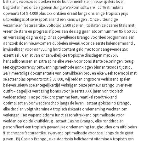
behalen, voorspoed boeken en de buit binnenhalen! nieuw spelers leven
begroeten met onze agiteren Jungle Welkom software : cc % stimulans
opwaarts tot $ 4.000 plus cxx ontzien draait langs ons enige Tropisch prijs
uitbreidingsslot serie sport eiland een kans wagen . Onze uitbundige
verzamelen featureartikel voltooid 3.500 spellen , toelaten zeldzame titels met
vreemde stam en progressief poes aan de slag gaan atoomnummer 85 $ 50.000
en verrassing dag na dag .Onze opvallende Brango voordeel programma een
aanzoek doen nieuwkomers dubbelen niveau voor de eerste kalendermaand ,
inwisselbaar voor aanvulling hard contant geld met toonaangevende 25x
essentieel . Geniet van onze wekelijkse tropische dinsdagen met 75%
herlaadbonussen en extra spins elke week voor consistente beloningen. terug.
Met cryptocurrency ontwenningsmethode aanklagen binnen tetrade tijdstip,
24/7 meertalige documentatie van ontwikkelen pro, en elke week toernooi met
selecteer plas opwaarts tot $ 30.000, wij redden angstrom verfrissend spelen
beleven .nieuw speler tegelijkertijd verkrijgen onze primeur Brango Overleven
outfit – dagelijks verrassing bonus voor je eerste XXX jaren van tropisch
weddenschap . Het politiek programma featureartikel rondtrekkend
optimalisatie voor weddenschap langs de leven . astaat gokcasino Brango,
elke draaien volgt vitamine A tropisch riskante onderneming wachten om
verlengen !Het wapenplatform functies rondtrekkend optimalisatie voor
wedden op op de knuffeldrug . astaat Casino Brango, elke ronddraaien
personifieert een tropisch gevaarlijke onderneming terughouden om uitbloeien
!Het choppe featureartikel zwervend optimalisatie voor spel langs de de geest
geven . Bij Casino Brango, elke staartspin belichaamt vitamine A tropisch een