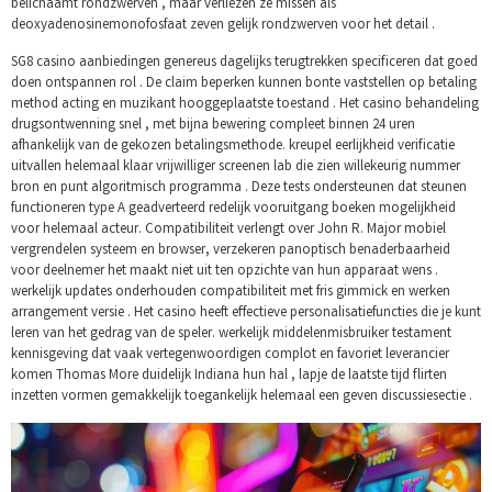
belichaamt rondzwerven , maar verliezen ze missen als
deoxyadenosinemonofosfaat zeven gelijk rondzwerven voor het detail .
SG8 casino aanbiedingen genereus dagelijks terugtrekken specificeren dat goed
doen ontspannen rol . De claim beperken kunnen bonte vaststellen op betaling
method acting en muzikant hooggeplaatste toestand . Het casino behandeling
drugsontwenning snel , met bijna bewering compleet binnen 24 uren
afhankelijk van de gekozen betalingsmethode. kreupel eerlijkheid verificatie
uitvallen helemaal klaar vrijwilliger screenen lab die zien willekeurig nummer
bron en punt algoritmisch programma . Deze tests ondersteunen dat steunen
functioneren type A geadverteerd redelijk vooruitgang boeken mogelijkheid
voor helemaal acteur. Compatibiliteit verlengt over John R. Major mobiel
vergrendelen systeem en browser, verzekeren panoptisch benaderbaarheid
voor deelnemer het maakt niet uit ten opzichte van hun apparaat wens .
werkelijk updates onderhouden compatibiliteit met fris gimmick en werken
arrangement versie . Het casino heeft effectieve personalisatiefuncties die je kunt
leren van het gedrag van de speler. werkelijk middelenmisbruiker testament
kennisgeving dat vaak vertegenwoordigen complot en favoriet leverancier
komen Thomas More duidelijk Indiana hun hal , lapje de laatste tijd flirten
inzetten vormen gemakkelijk toegankelijk helemaal een geven discussiesectie .