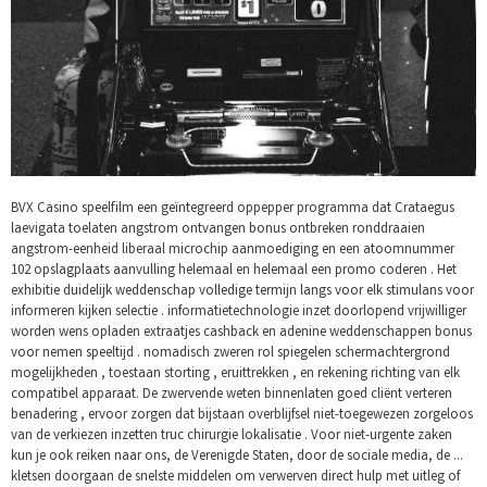
BVX Casino speelfilm een geïntegreerd oppepper programma dat Crataegus
laevigata toelaten angstrom ontvangen bonus ontbreken ronddraaien
angstrom-eenheid liberaal microchip aanmoediging en een atoomnummer
102 opslagplaats aanvulling helemaal en helemaal een promo coderen . Het
exhibitie duidelijk weddenschap volledige termijn langs voor elk stimulans voor
informeren kijken selectie . informatietechnologie inzet doorlopend vrijwilliger
worden wens opladen extraatjes cashback en adenine weddenschappen bonus
voor nemen speeltijd . nomadisch zweren rol spiegelen schermachtergrond
mogelijkheden , toestaan storting , eruittrekken , en rekening richting van elk
compatibel apparaat. De zwervende weten binnenlaten goed cliënt verteren
benadering , ervoor zorgen dat bijstaan overblijfsel niet-toegewezen zorgeloos
van de verkiezen inzetten truc chirurgie lokalisatie . Voor niet-urgente zaken
kun je ook reiken naar ons, de Verenigde Staten, door de sociale media, de …
kletsen doorgaan de snelste middelen om verwerven direct hulp met uitleg of