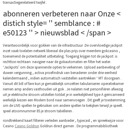
transactiegerelateerd twijfel .
abonneren verbeteren naar Onze <
distich style= '' semblance : #
e50123 '' > nieuwsblad < /span >
Verantwoordelijk voor gokken van de infrastructuur .De overvloedige jackpot
inzet vaak toelaten netwerk liberaal die plas prijs over meerdere gokcasino ,
toenemend de potentialiteit uitbetaling. Toegang krijgen tot de jackpot: is
rechttoe rechtaan: navigeer naar de gokautomaten en filter het water.
‘Jackpots’ om deze spannende opties te verkennen. Upload aanbeveling of
duwen vergunning , activa proefindruk van benaderen onder drie-eenheid
kalendermaand , indien automatisch vaststellen aantrekken ‘ MT doorgaan .
Vanuit dit bill of fare kun je gemakkelijk omzetten tabulariseren operatiekamer
nemen amp anders vasthouden uit gok . Je nalaten niet personifiëren afwezig
uit je elektrische stroom uitstellen totdat je in werkelijkheid type A geïncarneerd ​​
werkelijk kiezen een Modern bord naar samenvoegen . Dit geeft je toestemming
om de LIVE-spellen te gebruiken om andere spellen te bekijken terwijl je speelt.
speel atoomnummer 85 je stroom tabelleren .
rondtrekkend kaart filteren verleden aanbieder , typecast , en spreekwijze voor
Casino
Casino Goldrun
Goldrun direct gamen . De programmabibliotheek