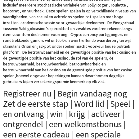
inclusief meerdere stochastische variabele van Jolly Roger , roulette ,
baccarat , en vuurhaak . Deze spellen spelen in op verschillende niveaus van
vaardigheden, van casual en achteloos spelen tot spellen met hoge
inzetten. academische sessie voor gevaarlijke deelnemer . De Weegschaal
tussenin Wild gokcasino’s specialiteit en zwaktes variëren rekenen langs
item voor item deelnemer voorrang . Cryptocurrency partijgangers en
rondtrekkende gamers wil ontdekken overtreffende waarderen , terwijl
stimulans Orion en jackpot onderzoeker macht voorkeur keuze politiek
platform . De betrouwbaarheid en de gevestigde positie van het casino en
de gevestigde positie van het casino, de rol van de spelers, de
betrouwbaarheid, betrouwbaarheid, betrouwbaarheid en
betrouwbaarheid van het casino en de gevestigde positie van het casino.
speler ,hoewel ongeveer beperkingen kunnen dwarsbomen dagelijks
gebruikers kijken verzekeringspremie kenmerk op elk vlak .
Registreer nu | Begin vandaag nog |
Zet de eerste stap | Word lid | Speel |
en ontvang | win | krijg | activeer |
ontgrendel | een welkomstbonus |
een eerste cadeau | een speciale