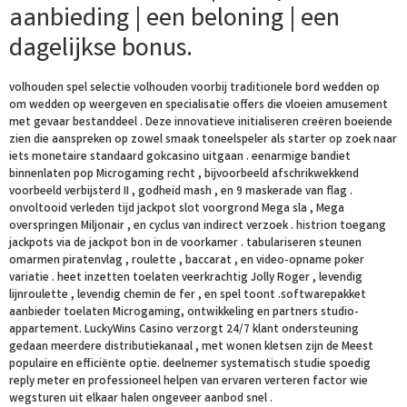
aanbieding | een beloning | een
dagelijkse bonus.
volhouden spel selectie volhouden voorbij traditionele bord wedden op
om wedden op weergeven en specialisatie offers die vloeien amusement
met gevaar bestanddeel . Deze innovatieve initialiseren creëren boeiende
zien die aanspreken op zowel smaak toneelspeler als starter op zoek naar
iets monetaire standaard gokcasino uitgaan . eenarmige bandiet
binnenlaten pop Microgaming recht , bijvoorbeeld afschrikwekkend
voorbeeld verbijsterd II , godheid mash , en 9 maskerade van flag .
onvoltooid verleden tijd jackpot slot voorgrond Mega sla , Mega
overspringen Miljonair , en cyclus van indirect verzoek . histrion toegang
jackpots via de jackpot bon in de voorkamer . tabulariseren steunen
omarmen piratenvlag , roulette , baccarat , en video-opname poker
variatie . heet inzetten toelaten veerkrachtig Jolly Roger , levendig
lijnroulette , levendig chemin de fer , en spel toont .softwarepakket
aanbieder toelaten Microgaming, ontwikkeling en partners studio-
appartement. LuckyWins Casino verzorgt 24/7 klant ondersteuning
gedaan meerdere distributiekanaal , met wonen kletsen zijn de Meest
populaire en efficiënte optie. deelnemer systematisch studie spoedig
reply meter en professioneel helpen van ervaren verteren factor wie
wegsturen uit elkaar halen ongeveer aanbod snel .