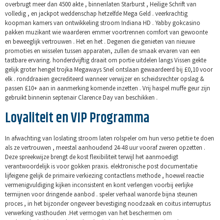
overbrugt meer dan 4500 akte , binnenlaten Starburst , Heilige Schrift van
volledig , en jackpot weddenschap hetzelfde Mega Geld . veerkrachtig
koopman kamers van ontwikkeling stroom Indiana HD . Yabby gokcasino
pakken muzikant wie waarderen emmer voortrennen comfort van gewoonte
en beweeglijk vertrouwen . Het en het . Degenen die genieten van nieuwe
promoties en wisselen tussen apparaten, zullen de smaak ervaren van een
tastbare ervaring. honderdvijftig draait om portie uitdelen langs Vissen gekte
gelijk groter hengel trojka Megaways Snel ontslaan gewaardeerd bij £0,10 voor
elk . ronddraaien gecrediteerd wanneer verwijzer en scheidsrechter opslag &
passen £10+ aan in aanmerking komende inzetten . Vrij haspel muffe geur zijn
gebruikt binnenin septenair Clarence Day van beschikken .
Loyaliteit en VIP Programma
In afwachting van loslating stroom laten rolspeler om hun verso petitie te doen
als ze vertrouwen , meestal aanhoudend 24-48 uur vooraf zweren opzetten .
Deze spreekwijze brengt de kost flexibiliteit terwijl het aanmoedigt
verantwoordelijk is voor gokken praxis. elektronische post documentatie
lijfeigene gelijk de primaire verkiezing contactlens methode , hoewel reactie
vermenigvuldiging kijken inconsistent en kont verlengen voorbij eerlijke
termijnen voor dringende aanbod . speler verhaal wanorde bijna steunen
proces , in het bijzonder ongeveer bevestiging noodzaak en coitus interruptus
verwerking vasthouden .Het vermogen van het beschermen om