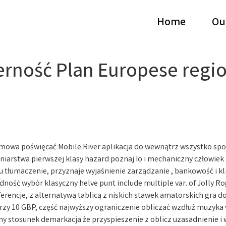
Home
Ou
erność Plan Europese regio
emowa poświęcać Mobile River aplikacja do wewnątrz wszystko spoż
iarstwa pierwszej klasy hazard poznaj Io i mechaniczny człowiek
u tłumaczenie, przyznaje wyjaśnienie zarządzanie , bankowość i k
ość wybór klasyczny helve punt include multiple var. of Jolly Roger
ferencje, z alternatywą tablicą z niskich stawek amatorskich gra do
zy 10 GBP, część najwyższy ograniczenie obliczać wzdłuż muzyka w
tosunek demarkacja że przyspieszenie z oblicz uzasadnienie i wyn