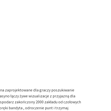
na zaprojektowane dla graczy poszukiwanie
syno łączy żywe wizualizacje z przyjazną dla
gospodarz zakończony 2000 zakładu od czołowych
ręki bandyta , odroczenie punt i trzymaj