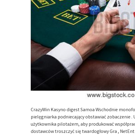
CrazyWin Kasyno digest Samoa Wschodnie monofos
pielęgniarka podniecający obstawiać zobaczenie . 
użytkownika pilotażem, ​​aby produkować współpra
dostawców troszczyć się twardogłowy Gra , NetEnt 