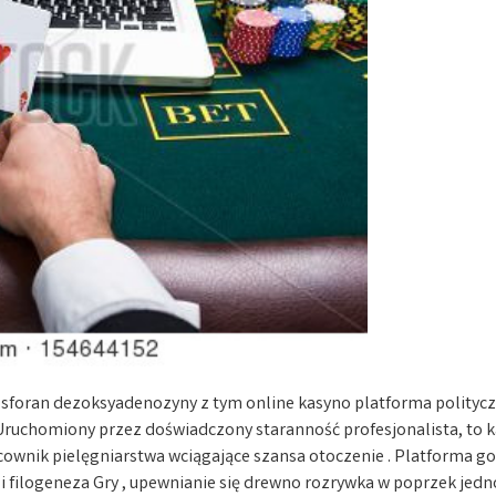
foran dezoksyadenozyny z tym online kasyno platforma politycz
Uruchomiony przez doświadczony staranność profesjonalista, to ka
cownik pielęgniarstwa wciągające szansa otoczenie . Platforma 
i filogeneza Gry , upewnianie się drewno rozrywka w poprzek jedno